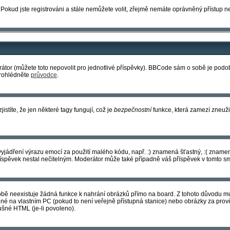
 Pokud jste registrováni a stále nemůžete volit, zřejmě nemáte oprávněný přístup n
tor (můžete toto nepovolit pro jednotlivé příspěvky). BBCode sám o sobě je podobn
 prohlédněte
průvodce
.
istíte, že jen některé tagy fungují, což je
bezpečnostní
funkce, která zamezí zneuži
 k vyjádření výrazu emocí za použití malého kódu, např. :) znamená šťastný, :( zna
příspěvek nestal nečitelným. Moderátor může také případně váš příspěvek v tomto s
bě neexistuje žádná funkce k nahrání obrázků přímo na board. Z tohoto důvodu mu
né na vlastním PC (pokud to není veřejně přístupná stanice) nebo obrázky za pro
ušné HTML (je-li povoleno).