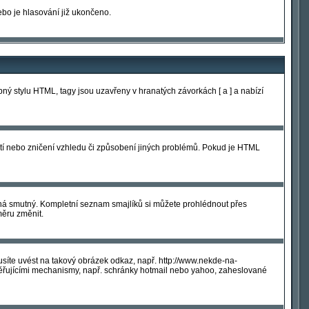
ebo je hlasování již ukončeno.
ý stylu HTML, tagy jsou uzavřeny v hranatých závorkách [ a ] a nabízí
tí nebo zničení vzhledu či způsobení jiných problémů. Pokud je HTML
mená smutný. Kompletní seznam smajlíků si můžete prohlédnout přes
měru změnit.
síte uvést na takový obrázek odkaz, např. http://www.nekde-na-
věřujícími mechanismy, např. schránky hotmail nebo yahoo, zaheslované