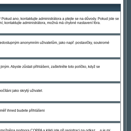
? Pokud ano, kontaktujte administrátora a ptejte se na důvody. Pokud jste se
není, kontaktujte administrátora, možná má chybné nastavení fóra.
ám nedostupným anonymním uživatelům, jako např. postavičky, soukromé
iným. Abyste zůstali přihlášeni, zaškrtněte toto políčko, když se
čítáni jako skrytý uživatel.
téměř ihned budete přihlášeni
umožněna podpora COPPA a klikli jste při registraci na odkaz
... a je mi