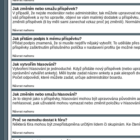
Návrat nahoru
Jak změním nebo smažu příspěvek?
V případě, že nejste moderátor nebo administrátor, tak můžete upravovat n
váš příspěvek a vy ho upravíte, objeví se vám malinký dodatek u příspěvku,
změnili příspěvek (ti by měli sami zanechat vzkaz proč jej změnili). Normá
Návrat nahoru
Jak přidám podpis k mému příspěvku?
Přidat podpis znamená, že si musíte nejdřív nějaký vytvořit. To uděláte pře
příspěvky zaškrtnutím příslušného políčka v nastavení profilu (je možné ne
Návrat nahoru
Jak vytvořím hlasování?
Vytvoření hlasování je jednoduché. Když přidáte nový příspěvek (nebo uprav
oprávnění vytvářet ankety). Měli byste zadat název ankety a pak alespoň d
Počet odpovědí, které můžete zadat, určuje administrátor boardu.
Návrat nahoru
Jak změním nebo smažu hlasování?
Je to stejné jako s příspěvky, hlasování mohou být upravována původním au
nehlasoval, pak uživatelé mohou vymazat nebo změnit položku v hlasování, 
Návrat nahoru
Proč se nemohu dostat k fóru?
Některá fóra mohou být znepřístupněna určitým lidem či skupinám. Ke čtení, p
Návrat nahoru