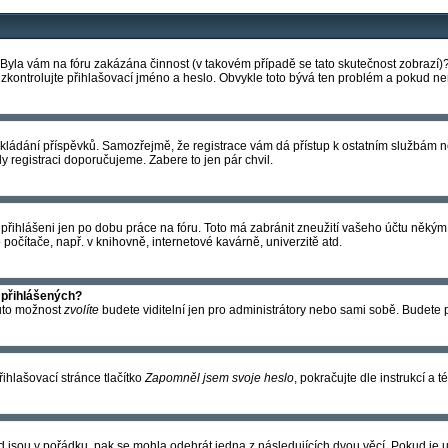
t. Byla vám na fóru zakázána činnost (v takovém případě se tato skutečnost zobrazí)
ovu zkontrolujte přihlašovací jméno a heslo. Obvykle toto bývá ten problém a pokud 
ke vkládání příspěvků. Samozřejmě, že registrace vám dá přístup k ostatním služb
dy registraci doporučujeme. Zabere to jen pár chvil.
 přihlášeni jen po dobu práce na fóru. Toto má zabránit zneužití vašeho účtu někým j
očítače, např. v knihovně, internetové kavárně, univerzitě atd.
 přihlášených?
tuto možnost
zvolíte
budete viditelní jen pro administrátory nebo sami sobě. Budete po
hlašovací stránce tlačítko
Zapomněl jsem svoje heslo
, pokračujte dle instrukcí a 
d jsou v pořádku, pak se mohla odehrát jedna z následujících dvou věcí. Pokud je 