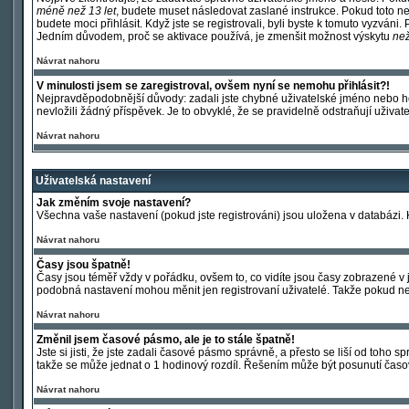
méně než 13 let
, budete muset následovat zaslané instrukce. Pokud toto ne
budete moci přihlásit. Když jste se registrovali, byli byste k tomuto vyzván
Jedním důvodem, proč se aktivace používá, je zmenšit možnost výskytu
ne
Návrat nahoru
V minulosti jsem se zaregistroval, ovšem nyní se nemohu přihlásit?!
Nejpravděpodobnější důvody: zadali jste chybné uživatelské jméno nebo heslo
nevložili žádný příspěvek. Je to obvyklé, že se pravidelně odstraňují uživate
Návrat nahoru
Uživatelská nastavení
Jak změním svoje nastavení?
Všechna vaše nastavení (pokud jste registrováni) jsou uložena v databázi.
Návrat nahoru
Časy jsou špatně!
Časy jsou téměř vždy v pořádku, ovšem to, co vidíte jsou časy zobrazené 
podobná nastavení mohou měnit jen registrovaní uživatelé. Takže pokud nejst
Návrat nahoru
Změnil jsem časové pásmo, ale je to stále špatně!
Jste si jisti, že jste zadali časové pásmo správně, a přesto se liší od toh
takže se může jednat o 1 hodinový rozdíl. Řešením může být posunutí časo
Návrat nahoru