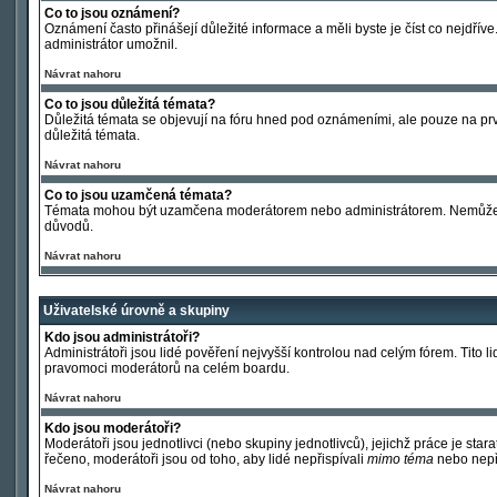
Co to jsou oznámení?
Oznámení často přinášejí důležité informace a měli byste je číst co nejdřív
administrátor umožnil.
Návrat nahoru
Co to jsou důležitá témata?
Důležitá témata se objevují na fóru hned pod oznámeními, ale pouze na první 
důležitá témata.
Návrat nahoru
Co to jsou uzamčená témata?
Témata mohou být uzamčena moderátorem nebo administrátorem. Nemůžete
důvodů.
Návrat nahoru
Uživatelské úrovně a skupiny
Kdo jsou administrátoři?
Administrátoři jsou lidé pověření nejvyšší kontrolou nad celým fórem. Tito
pravomoci moderátorů na celém boardu.
Návrat nahoru
Kdo jsou moderátoři?
Moderátoři jsou jednotlivci (nebo skupiny jednotlivců), jejichž práce je st
řečeno, moderátoři jsou od toho, aby lidé nepřispívali
mimo téma
nebo nepři
Návrat nahoru