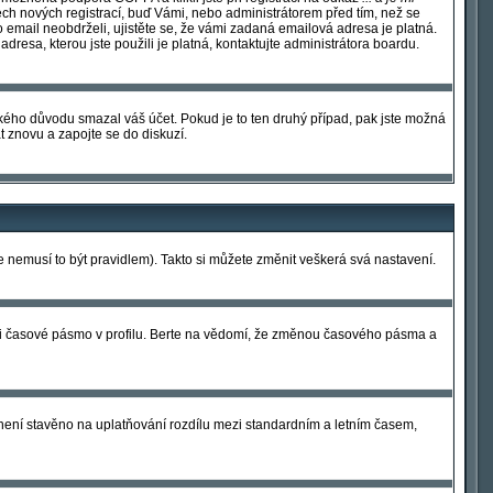
šech nových registrací, buď Vámi, nebo administrátorem před tím, než se
to email neobdrželi, ujistěte se, že vámi zadaná emailová adresa je platná.
 adresa, kterou jste použili je platná, kontaktujte administrátora boardu.
jakého důvodu smazal váš účet. Pokud je to ten druhý případ, pak jste možná
at znovu a zapojte se do diskuzí.
le nemusí to být pravidlem). Takto si můžete změnit veškerá svá nastavení.
 si časové pásmo v profilu. Berte na vědomí, že změnou časového pásma a
m není stavěno na uplatňování rozdílu mezi standardním a letním časem,