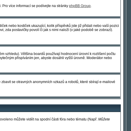
i. Pro více informací se podívejte na stránky
phpBB Group
.
ek nebo kostiček ukazující, kolik příspěvků jste již přidali nebo vaší pozici
i, zda postavičky povolí či jak s nimi naloží (v jaké podobě se zobrazí).
m vzhledu). Většina boardů používají hodnocení úrovní k rozlišení počtu
 zbytečným přispíváním jen, abyste dosáhli vyšší úrovně. Moderátor nebo
 zbavit se otravných anonymních vzkazů a robotů, které sbírají e-mailové
povoleno můžete vidět na spodní části fóra nebo tématu (Např.
Můžete