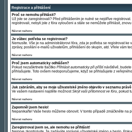
Registrace a přihlášení
Proč se nemohu přihlásit?
Už jste se zaregistrovali? Před přihlášením je nutné se nejdříve registrova
registrovali, nebyli jste z fóra vyloučeni a stále se nemůžete přihlásit, zn
Návrat nahoru
Je vůbec potřeba se registrovat?
Nemusíte. Vše je na administrátorovi fóra, zda je potřeba se registrovat 
zprávy, posílání e-mailů uživatelům, přihlášení do skupin, atd. Vřele vám te
Návrat nahoru
Proč jsem automaticky odhlášen?
Pokud nezaškrtnete tlačítko
Přihlásit automaticky při příští návštěvě
, budete
přihlašujete. Toto ovšem nedoporučujeme, když se přihlašujete z veřejného p
Návrat nahoru
Jak zabráním, aby se moje uživatelské jméno objevilo v seznamu právě
Ve vašem nastavení najděte možnost
Skrýt vaši přítomnost ve fóru
, pokud 
Návrat nahoru
Zapomněl jsem heslo!
Nepanikařte! Vaše heslo můžeme obnovit. V tomto případě zmáčkněte na při
Návrat nahoru
Zaregistroval jsem se, ale nemohu se přihlásit!
Nejprve zkontrolujte, že zadáváte správné uživatelské jméno a heslo. Poku