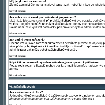
Můj jazyk není na seznamu!
Zřejmě administrátor nenainstaloval tento jazyk, neboť jej nikdo do tohoto j
Návrat nahoru
Jak zobrazím obrázek pod uživatelským jménem?
Možná, že jste zaregistrovali při prohlížení příspěvků dva obrázky pod uživa
ve fóru. Pod ním se může nacházet větší obrázek, známý jako "postavička" (av
Pokud nemůžete využívat postavičky, pak právě tehdy toto administrátoři zak
Návrat nahoru
Jak změní svoje zařazení?
Obecně vzato, svoje zařazení přímo změnit nemůžete (úrovně se objevují po
vámi přidaných příspěvků a k identifikaci určitých uživatelů, např. označe
administrátor pak může počet vašich příspěvků snížit.
Návrat nahoru
Když kliknu na e-mailový odkaz uživatele, jsem vyzván k přihlášení!
Pouze registrovaní uživatelé mohou posílat e-mail lidem přes nastavený e-m
adresy.
Návrat nahoru
Vkládání příspěvků
Jak vložím téma do fóra?
Jednouše. Klikněte na příslušné tlačítko na obrazovce fóra nebo tématu. M
přidat nová téma do tohoto fóra, Můžete hlasovat v tomto fóru, atd.
).