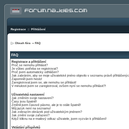
Registrace
::
Přihlášení
Obsah fóra
»
FAQ
FAQ
Registrace a přihlášení
Proč se nemohu přihlásit?
Je vůbec potřeba se registrovat?
Proč jsem automaticky odhlášen?
Jak zabráním, aby se moje uživatelské jméno objevilo v seznamu právě přihlášený
Zapomněl jsem heslo!
Zaregistroval jsem se, ale nemohu se přihlásit!
V minulosti jsem se zaregistroval, ovšem nyní se nemohu přihlásit?!
Uživatelská nastavení
Jak změním svoje nastavení?
Časy jsou špatně!
Změnil jsem časové pásmo, ale je to stále špatně!
Můj jazyk není na seznamu!
Jak zobrazím obrázek pod uživatelským jménem?
Jak změní svoje zařazení?
Když kliknu na e-mailový odkaz uživatele, jsem vyzván k přihlášení!
Vkládání příspěvků