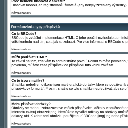
Proč nemohu hlasovat v anketě?
Hlasovat mohou jen registrovaní uživatelé (aby nebyly zkresleny výsledky).
Návrat nahoru
Formátování a typy příspěvků
Co je BBCode?
BBCode je zvláštní implementace HTML. O jeho použití rozhoduje administrá
větší kontrolu nad tím, co a jak se zobrazí. Pro více informací o BBCode si
Návrat nahoru
Můžu používat HTML?
To závisí na tom, zda vám to administrátor povolí. Pokud to máte povoleno, zj
povoleno, můžete zase příspěvek od příspěvku tuto volbu zakázat.
Návrat nahoru
Co to jsou smajlíky?
Smajlíky, neboli emotikony jsou malé grafické obrázky, které se používají
příspěvkový formulář. Prosím, snažte se tyto smajlíky nepřeužívat, aby se 
Návrat nahoru
Mohu přidávat obrázky?
Obrázky se mohou zobrazovat ve vašich příspěvcích, ačkoliv v současné do
internetu.cz/muj-obrazek.png. Nemůžete vytvářet odkazy na obrázky umístě
odkazy, atd. K zobrazení obrázku použijte buď BBCode [img] tag nebo přísl
Návrat nahoru