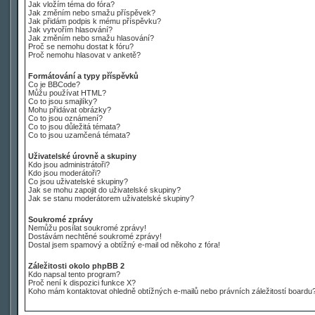
Jak vložím téma do fóra?
Jak změním nebo smažu příspěvek?
Jak přidám podpis k mému příspěvku?
Jak vytvořím hlasování?
Jak změním nebo smažu hlasování?
Proč se nemohu dostat k fóru?
Proč nemohu hlasovat v anketě?
Formátování a typy příspěvků
Co je BBCode?
Můžu používat HTML?
Co to jsou smajlíky?
Mohu přidávat obrázky?
Co to jsou oznámení?
Co to jsou důležitá témata?
Co to jsou uzamčená témata?
Uživatelské úrovně a skupiny
Kdo jsou administrátoři?
Kdo jsou moderátoři?
Co jsou uživatelské skupiny?
Jak se mohu zapojit do uživatelské skupiny?
Jak se stanu moderátorem uživatelské skupiny?
Soukromé zprávy
Nemůžu posílat soukromé zprávy!
Dostávám nechtěné soukromé zprávy!
Dostal jsem spamový a obtížný e-mail od někoho z fóra!
Záležitosti okolo phpBB 2
Kdo napsal tento program?
Proč není k dispozici funkce X?
Koho mám kontaktovat ohledně obtížných e-mailů nebo právních záležitostí boardu