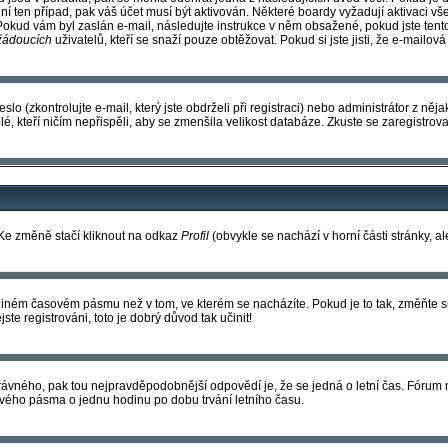
ní ten případ, pak váš účet musí být aktivován. Některé boardy vyžadují aktivaci v
i. Pokud vám byl zaslán e-mail, následujte instrukce v něm obsažené, pokud jste ten
žádoucích
uživatelů, kteří se snaží pouze obtěžovat. Pokud si jste jisti, že e-mailová
 (zkontrolujte e-mail, který jste obdrželi při registraci) nebo administrátor z ně
lé, kteří ničím nepřispěli, aby se zmenšila velikost databáze. Zkuste se zaregistrov
 Ke změně stačí kliknout na odkaz
Profil
(obvykle se nachází v horní části stránky, a
v jiném časovém pásmu než v tom, ve kterém se nacházíte. Pokud je to tak, změňte
e registrováni, toto je dobrý důvod tak učinit!
o správného, pak tou nejpravděpodobnější odpovědí je, že se jedná o letní čas. Fóru
vého pásma o jednu hodinu po dobu trvání letního času.