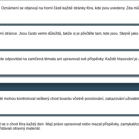
e. Oznámení se objevují na horní části každé stránky fóra, kde jsou uvedeny. Zda m
stránce. Jsou často velmi důležitá, takže si je přečtěte tam, kde jsou. Stejně jako
 odpovídat na zamčená témata ani upravovat své příspěvky. Každé hlasování j
 lidé mohou kontrolovat veškerý chod boardu včetně povolování, zakazování uživatel
arat se o chod fóra každý den. Mají právo upravovat nebo mazat příspěvky, zamykat/
dávali otravný materiál.