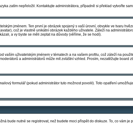
azyka zatím nepřeložil. Kontaktujte administrátora, případně si překlad vytvořte sam
telským jménem. Ten první je obrázek spojený s vaší úrovní, obvykle ve tvaru hvězdič
atar), což je vlastně unikátní obrázek každého uživatele. Záleží na administrátorov
ázali, a vy byste se měli zeptat na důvody (věříme, že se hodí).
d vaším uživatelským jménem v tématech a na vašem profilu, což záleží na použité
ní moderátorů a administrátorů může mít zvláštní vzhled. Prosím, nezatěžujte board
ailový formulář (pokud administrátor tuto možnost povolil). Toto opatření umožňuje
ožná bude nutné se registrovat, než budete moci přispět do diskuze. To, co vám je 