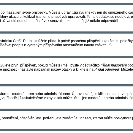
ebo mazat jen svoje příspěvky. Můžete upravit zprávu (někdy jen do omezeného času
 který ukazuje, kolikrát jste tento příspěvek upravovali. Tento dodatek se neobjev
lní uživatelé nemohou příspěvek smazat, pokud na něj již někdo odpověděl.
s stránku
Profil
. Podpis můžete přidat k právě psanému příspěvku zatržením položk
přidávat podpis k vybraným příspěvkům odstraněním tohoto zaškrtnutí).
ujete první příspěvek, pokud můžete) měli byste vidět tlačítko
Přidat hlasování
pod
vě možnosti (nastavte napsáním název otázky a klikněte na
Přidat odpověď
. Můžete
torem, moderátorem nebo administrátorem. Úpravu zahájíte kliknutím na první přís
v případě již uskutečněné volby to tak může učinit jen moderátor nebo administrát
rohlížení, přispívání atd. potřebujete zvláštní autorizaci, kterou může poskytnout j