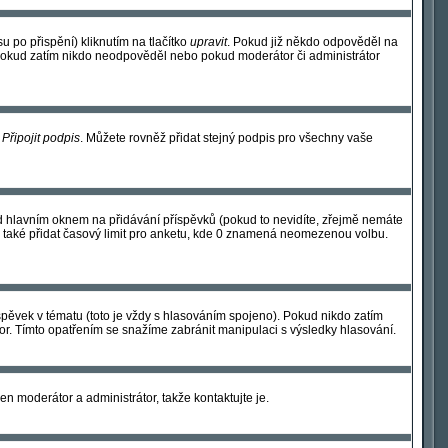
 po přispění) kliknutím na tlačítko
upravit
. Pokud již někdo odpověděl na
í, pokud zatím nikdo neodpověděl nebo pokud moderátor či administrátor
y
Připojit podpis
. Můžete rovněž přidat stejný podpis pro všechny vaše
 hlavním oknem na přidávání příspěvků (pokud to nevidíte, zřejmě nemáte
 také přidat časový limit pro anketu, kde 0 znamená neomezenou volbu.
pěvek v tématu (toto je vždy s hlasováním spojeno). Pokud nikdo zatím
or. Tímto opatřením se snažíme zabránit manipulaci s výsledky hlasování.
en moderátor a administrátor, takže kontaktujte je.