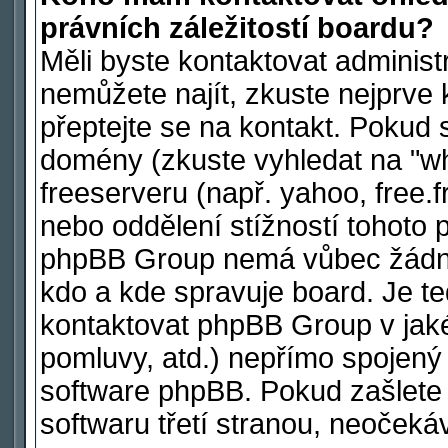
právních záležitostí boardu?
Měli byste kontaktovat administ
nemůžete najít, zkuste nejprve 
přeptejte se na kontakt. Pokud s
domény (zkuste vyhledat na "wh
freeserveru (např. yahoo, free
nebo oddělení stížností tohoto 
phpBB Group nemá vůbec žádnou
kdo a kde spravuje board. Je 
kontaktovat phpBB Group v jakéko
pomluvy, atd.) nepřímo spojen
software phpBB. Pokud zašlete 
softwaru třetí stranou, neoček