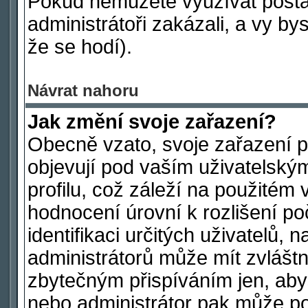
Pokud nemůžete využívat postav
administrátoři zakázali, a vy by
že se hodí).
Návrat nahoru
Jak změní svoje zařazení?
Obecně vzato, svoje zařazení 
objevují pod vaším uživatelsk
profilu, což záleží na použitém 
hodnocení úrovní k rozlišení po
identifikaci určitých uživatelů,
administrátorů může mít zvláštn
zbytečným přispíváním jen, aby
nebo administrátor pak může poč