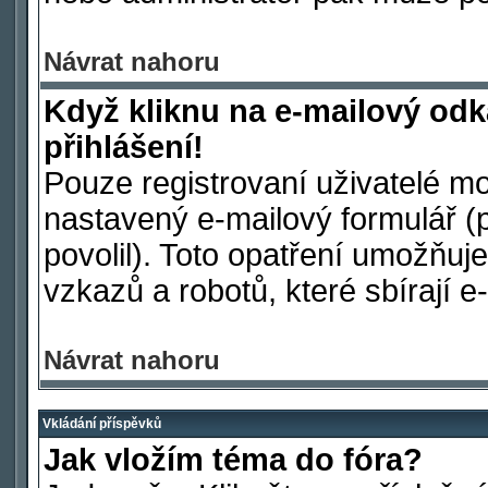
Návrat nahoru
Když kliknu na e-mailový odk
přihlášení!
Pouze registrovaní uživatelé mo
nastavený e-mailový formulář (
povolil). Toto opatření umožňu
vzkazů a robotů, které sbírají e
Návrat nahoru
Vkládání příspěvků
Jak vložím téma do fóra?