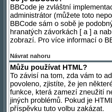
BBCode je zvláštní implementa
administrátor (můžete toto nepov
BBCode sám o sobě je podobný 
hranatých závorkách [ a ] a nabí
zobrazí. Pro více informací o 
Návrat nahoru
Můžu používat HTML?
To závisí na tom, zda vám to ad
povoleno, zjistíte, že jen někter
funkce, která zamezí zneužití n
jiných problémů. Pokud je HTM
příspěvku tuto volbu zakázat.