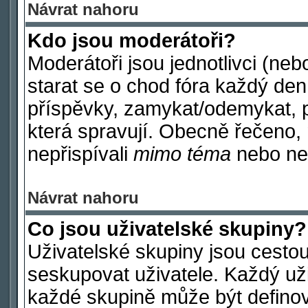
Návrat nahoru
Kdo jsou moderátoři?
Moderátoři jsou jednotlivci (nebo
starat se o chod fóra každý de
příspěvky, zamykat/odemykat, p
která spravují. Obecně řečeno, 
nepřispívali
mimo téma
nebo nep
Návrat nahoru
Co jsou uživatelské skupiny?
Uživatelské skupiny jsou cestou
seskupovat uživatele. Každý uži
každé skupině může být definov