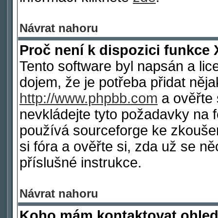
Návrat nahoru
Proč není k dispozici funkce 
Tento software byl napsán a li
dojem, že je potřeba přidat něja
http://www.phpbb.com
a ověřte 
nevkládejte tyto požadavky na
používá sourceforge ke zkoušen
si fóra a ověřte si, zda už se 
příslušné instrukce.
Návrat nahoru
Koho mám kontaktovat ohled