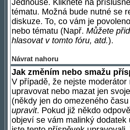
Jednouše. Klikněte na příslušné
tématu. Možná bude nutné se re
diskuze. To, co vám je povoleno
nebo tématu (Např.
Můžete přid
hlasovat v tomto fóru, atd.
).
Návrat nahoru
Jak změním nebo smažu pří
V případě, že nejste moderátor 
upravovat nebo mazat jen svoje
(někdy jen do omezeného času po
upravit
. Pokud již někdo odpově
objeví se vám malinký dodatek u
jste tento příspěvek upravovali