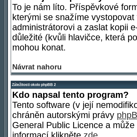
To je nám líto. Příspěvkové fo
kterými se snažíme vystopovat 
administrátorovi a zaslat kopii e
důležité (kvůli hlavičce, která 
mohou konat.
Návrat nahoru
Záležitosti okolo phpBB 2
Kdo napsal tento program?
Tento software (v její nemodifi
chráněn autorskými právy
phpB
General Public Licence a může b
informací klikněte
zde
.