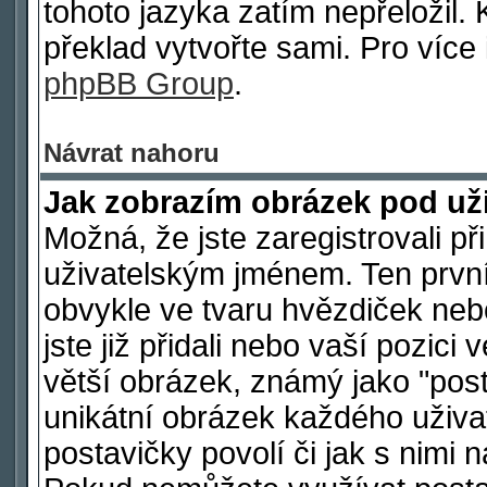
tohoto jazyka zatím nepřeložil. 
překlad vytvořte sami. Pro více
phpBB Group
.
Návrat nahoru
Jak zobrazím obrázek pod u
Možná, že jste zaregistrovali p
uživatelským jménem. Ten první
obvykle ve tvaru hvězdiček nebo
jste již přidali nebo vaší pozic
větší obrázek, známý jako "post
unikátní obrázek každého uživat
postavičky povolí či jak s nimi 