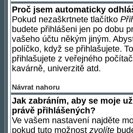
Proč jsem automaticky odhl
Pokud nezaškrtnete tlačítko
Při
budete přihlášeni jen po dobu p
vašeho účtu někým jiným. Abyste
políčko, když se přihlašujete.
přihlašujete z veřejného počítač
kavárně, univerzitě atd.
Návrat nahoru
Jak zabráním, aby se moje už
právě přihlášených?
Ve vašem nastavení najděte m
pokud tuto možnost
zvolíte
budet