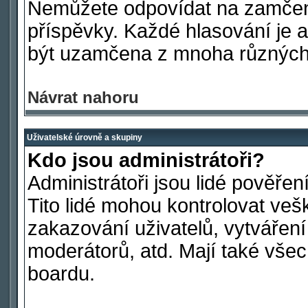
Nemůžete odpovídat na zamčen
příspěvky. Každé hlasování je
být uzamčena z mnoha různých
Návrat nahoru
Uživatelské úrovně a skupiny
Kdo jsou administrátoři?
Administrátoři jsou lidé pověře
Tito lidé mohou kontrolovat ve
zakazování uživatelů, vytvářen
moderátorů, atd. Mají také vš
boardu.