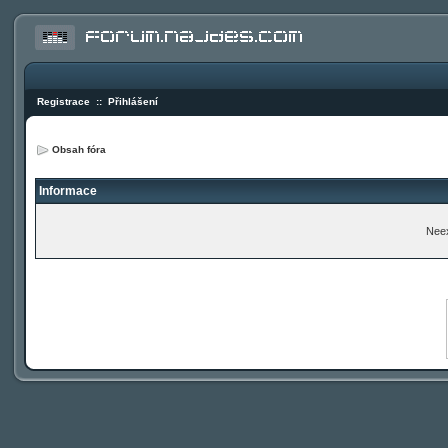
Registrace
::
Přihlášení
Obsah fóra
Informace
Neex