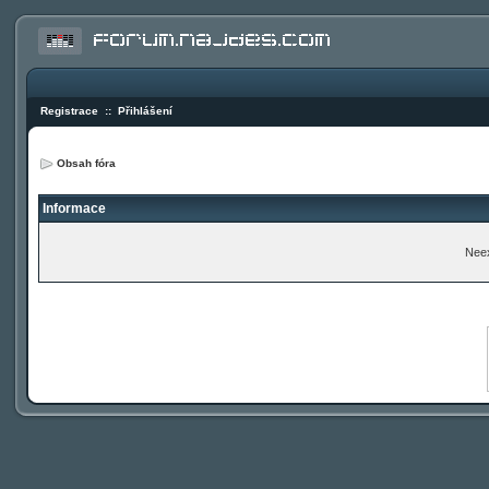
Registrace
::
Přihlášení
Obsah fóra
Informace
Neex