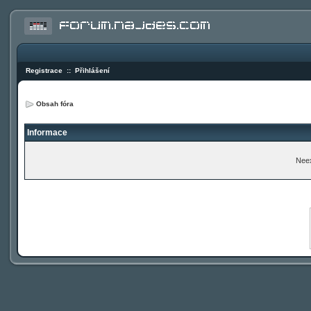
Registrace
::
Přihlášení
Obsah fóra
Informace
Neex