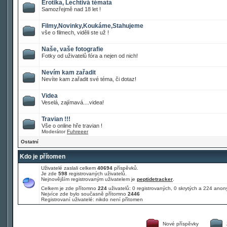
Erotika, Lechtivá témata
Samozřejmě nad 18 let !
Filmy,Novinky,Koukáme,Stahujeme
vše o filmech, viděli ste už !
Naše, vaše fotografie
Fotky od uživatelů fóra a nejen od nich!
Nevím kam zařadit
Nevíte kam zařadit své téma, či dotaz!
Videa
Veselá, zajímavá....videa!
Travian !!!
Vše o online hře travian !
Moderátor
Fuhreeer
Ostatní
Kdo je přítomen
Uživatelé zaslali celkem
40694
příspěvků.
Je zde
598
registrovaných uživatelů.
Nejnovějším registrovaným uživatelem je
peptidetracker
.
Celkem je zde přítomno
224
uživatelů: 0 registrovaných, 0 skrytých a 224 an
Nejvíce zde bylo současně přítomno
2446
Registrovaní uživatelé: nikdo není přítomen
Nové příspěvky