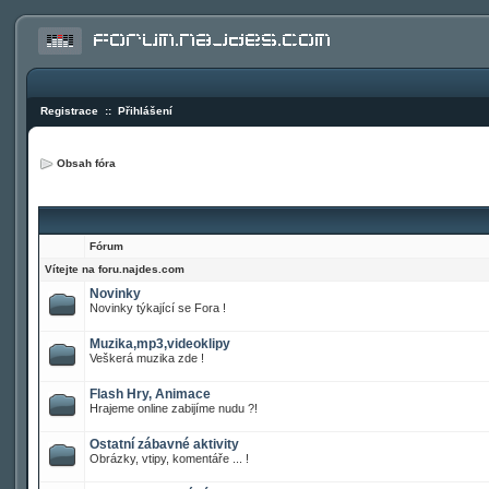
Registrace
::
Přihlášení
Obsah fóra
Fórum
Vítejte na foru.najdes.com
Novinky
Novinky týkající se Fora !
Muzika,mp3,videoklipy
Veškerá muzika zde !
Flash Hry, Animace
Hrajeme online zabijíme nudu ?!
Ostatní zábavné aktivity
Obrázky, vtipy, komentáře ... !