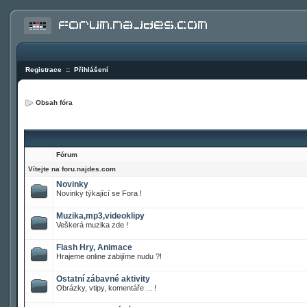
Registrace
::
Přihlášení
Obsah fóra
Fórum
Vítejte na foru.najdes.com
Novinky
Novinky týkající se Fora !
Muzika,mp3,videoklipy
Veškerá muzika zde !
Flash Hry, Animace
Hrajeme online zabijíme nudu ?!
Ostatní zábavné aktivity
Obrázky, vtipy, komentáře ... !