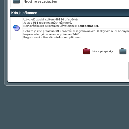
Nebojíme se zeptat žen!
Kdo je přítomen
Uživatelé zaslali celkem
40694
příspěvků.
Je zde
598
registrovaných uživatelů.
Nejnovějším registrovaným uživatelem je
peptidetracker
.
Celkem je zde přítomno
99
uživatelů: 0 registrovaných, 0 skrytých a 99 anony
Nejvíce zde bylo současně přítomno
2446
Registrovaní uživatelé: nikdo není přítomen
Nové příspěvky