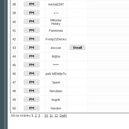
38
michal2287
39
+-=
Miloslav
40
Hebky
41
Fantomas
42
Fredy(!)Decko
43
eeccee
44
M@to
45
*****
46
paN MEtWjeTo
47
Speel
48
Nerubian
49
bugrik
50
Harden
Jdi na stránku
1
,
2
,
3
...
10
,
11
,
12
Další