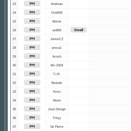
23
Andreas
24
Orel005
25
Morris
26
wolf00
27
JanusCZ
28
preca1
29
Acoch
30
Mx-2004
31
T.I.R.
32
Beastie
33
Kroci
34
Alven
35
Jose.Design
36
Trhyy
37
Sir Pierre