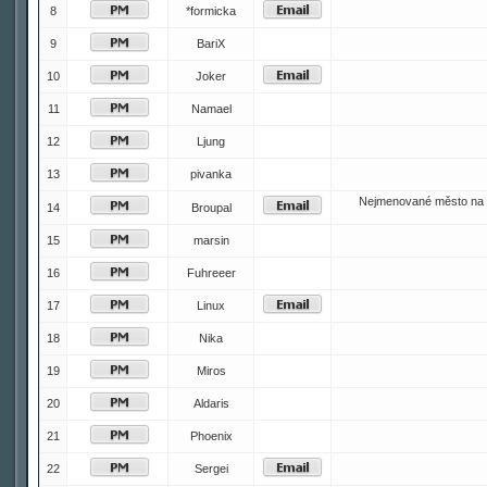
8
*formicka
9
BariX
10
Joker
11
Namael
12
Ljung
13
pivanka
Nejmenované město na 
14
Broupal
15
marsin
16
Fuhreeer
17
Linux
18
Nika
19
Miros
20
Aldaris
21
Phoenix
22
Sergei