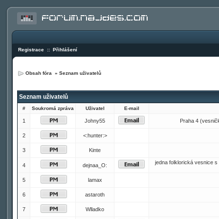
Registrace
::
Přihlášení
Obsah fóra
»
Seznam uživatelů
Seznam uživatelů
#
Soukromá zpráva
Uživatel
E-mail
1
Johny55
Praha 4 (vesnička
2
<:hunter:>
3
Kinte
jedna folklorická vesnice
4
dejnaa_O:
5
lamax
6
astaroth
7
Wlladko