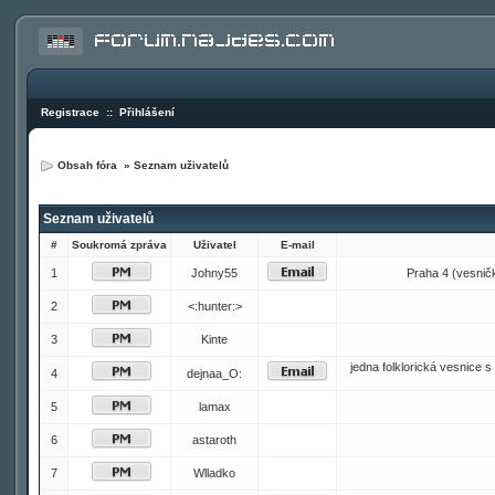
Registrace
::
Přihlášení
Obsah fóra
»
Seznam uživatelů
Seznam uživatelů
#
Soukromá zpráva
Uživatel
E-mail
1
Johny55
Praha 4 (vesnička
2
<:hunter:>
3
Kinte
jedna folklorická vesnice
4
dejnaa_O:
5
lamax
6
astaroth
7
Wlladko