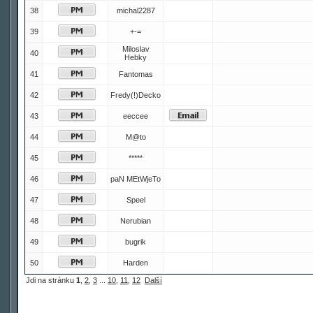
38
michal2287
39
+-=
Miloslav
40
Hebky
41
Fantomas
42
Fredy(!)Decko
43
eeccee
44
M@to
45
*****
46
paN MEtWjeTo
47
Speel
48
Nerubian
49
bugrik
50
Harden
Jdi na stránku
1
,
2
,
3
...
10
,
11
,
12
Další