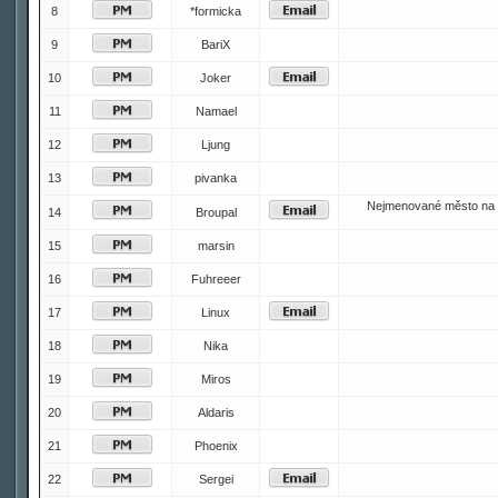
8
*formicka
9
BariX
10
Joker
11
Namael
12
Ljung
13
pivanka
Nejmenované město na 
14
Broupal
15
marsin
16
Fuhreeer
17
Linux
18
Nika
19
Miros
20
Aldaris
21
Phoenix
22
Sergei