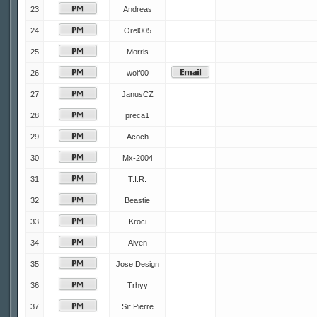
23
Andreas
24
Orel005
25
Morris
26
wolf00
27
JanusCZ
28
preca1
29
Acoch
30
Mx-2004
31
T.I.R.
32
Beastie
33
Kroci
34
Alven
35
Jose.Design
36
Trhyy
37
Sir Pierre