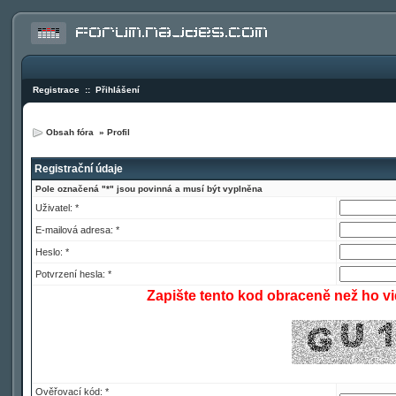
Registrace
::
Přihlášení
Obsah fóra
»
Profil
Registrační údaje
Pole označená "*" jsou povinná a musí být vyplněna
Uživatel: *
E-mailová adresa: *
Heslo: *
Potvrzení hesla: *
Zapište tento kod obraceně než ho vi
Ověřovací kód: *