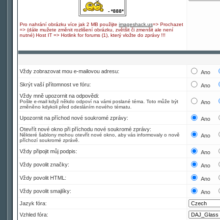
- *888*
Pro nahrání obrázku více jak 2 MB použijte
imageshack.us
=> Prochazet
=> (dále mužete změnit rozlišení obrázku, zvětšit či zmenšit ale není
nutné) Host IT => Hotlink for forums (1), který vložte do zprávy !!!
Vždy zobrazovat mou e-mailovou adresu:
Ano
Skrýt vaší přítomnost ve fóru:
Ano
Vždy mně upozornit na odpovědi:
Pošle e-mail když někdo odpoví na vámi poslané téma. Toto může být
Ano
změněno kdykoli před odesláním nového tématu.
Upozornit na příchod nové soukromé zprávy:
Ano
Otevřít nové okno při příchodu nové soukromé zprávy:
Některé šablony mohou otevřít nové okno, aby vás informovaly o nově
Ano
příchozí soukromé zprávě.
Vždy připojit můj podpis:
Ano
Vždy povolit značky:
Ano
Vždy povolit HTML:
Ano
Vždy povolit smajlíky:
Ano
Jazyk fóra:
Vzhled fóra: