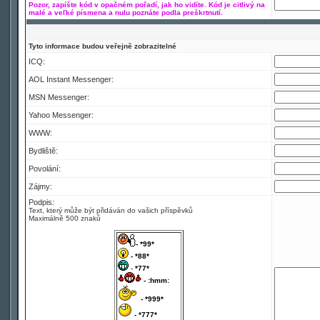
Pozor, zapíšte kód v opačném pořadí, jak ho vidíte. Kód je citlivý na
malé a veľké písmena a nulu poznáte podla preškrtnutí.
Tyto informace budou veřejně zobrazitelné
ICQ:
AOL Instant Messenger:
MSN Messenger:
Yahoo Messenger:
WWW:
Bydliště:
Povolání:
Zájmy:
Podpis:
Text, který může být přidáván do vašich příspěvků
Maximálně 500 znaků
- *99*
- *88*
-
*77*
- :hmm:
- *999*
- *777*