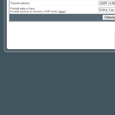
Časové pásmo:
Formát data a času:
Použitá syntaxe je shodná s PHP funkcí
date()