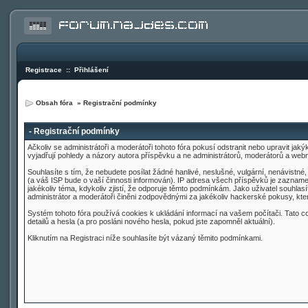
Registrace
::
Přihlášení
Obsah fóra
» Registrační podmínky
- Registrační podmínky
Ačkoliv se administrátoři a moderátoři tohoto fóra pokusí odstranit nebo upravit ja
vyjadřují pohledy a názory autora příspěvku a ne administrátorů, moderátorů a web
Souhlasíte s tím, že nebudete posílat žádné hanlivé, neslušné, vulgární, nenávistn
(a váš ISP bude o vaší činnosti informován). IP adresa všech příspěvků je zaznamen
jakékoliv téma, kdykoliv zjistí, že odporuje těmto podmínkám. Jako uživatel souhla
administrátor a moderátoři činěni zodpovědnými za jakékoliv hackerské pokusy, k
Systém tohoto fóra používá cookies k ukládání informací na vašem počítači. Tato coo
detailů a hesla (a pro posláni nového hesla, pokud jste zapomněl aktuální).
Kliknutím na Registraci níže souhlasíte být vázaný těmito podmínkami.