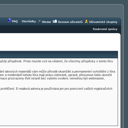
FAQ
Obchůdky
Hledat
Seznam uživatelů
Uživatelské skupiny
Soukromé zprávy
t každý příspěvek. Proto musíte vzít na vědomí, že všechny příspěvky v tomto fóru
ílání takových materiálů vám může přivodit okamžité a permanentní vyhoštění z fóra
 a moderátoři tohoto fóra mají právo odstranit, upravit, přesunout nebo ukončit
nformace prozrazeny třetí straně bez vašeho svolení, nemohou být webmaster,
 prohlížení. E-mailová adresa je používána jen pro potvrzení vašich registračních