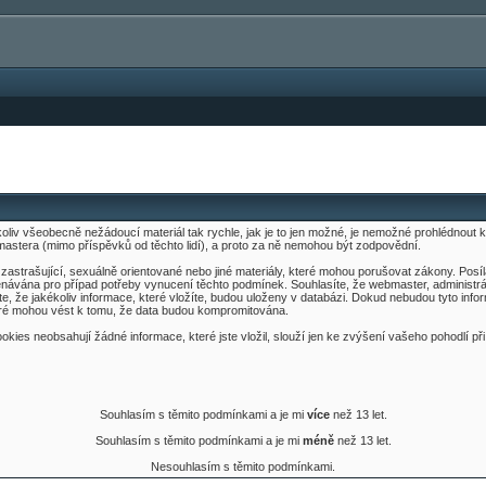
kýkoliv všeobecně nežádoucí materiál tak rychle, jak je to jen možné, je nemožné prohlédnou
mastera (mimo příspěvků od těchto lidí), a proto za ně nemohou být zodpovědní.
é, zastrašující, sexuálně orientované nebo jiné materiály, které mohou porušovat zákony. Pos
ávána pro případ potřeby vynucení těchto podmínek. Souhlasíte, že webmaster, administrátor
síte, že jakékoliv informace, které vložíte, budou uloženy v databázi. Dokud nebudou tyto i
teré mohou vést k tomu, že data budou kompromitována.
kies neobsahují žádné informace, které jste vložil, slouží jen ke zvýšení vašeho pohodlí při
Souhlasím s těmito podmínkami a je mi
více
než 13 let.
Souhlasím s těmito podmínkami a je mi
méně
než 13 let.
Nesouhlasím s těmito podmínkami.