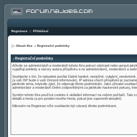
Registrace
::
Přihlášení
Obsah fóra
» Registrační podmínky
- Registrační podmínky
Ačkoliv se administrátoři a moderátoři tohoto fóra pokusí odstranit nebo upravit ja
vyjadřují pohledy a názory autora příspěvku a ne administrátorů, moderátorů a web
Souhlasíte s tím, že nebudete posílat žádné hanlivé, neslušné, vulgární, nenávistn
(a váš ISP bude o vaší činnosti informován). IP adresa všech příspěvků je zaznamen
jakékoliv téma, kdykoliv zjistí, že odporuje těmto podmínkám. Jako uživatel souhla
administrátor a moderátoři činěni zodpovědnými za jakékoliv hackerské pokusy, k
Systém tohoto fóra používá cookies k ukládání informací na vašem počítači. Tato coo
detailů a hesla (a pro posláni nového hesla, pokud jste zapomněl aktuální).
Kliknutím na Registraci níže souhlasíte být vázaný těmito podmínkami.