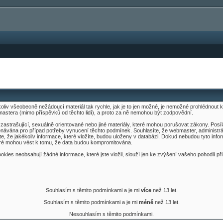
kýkoliv všeobecně nežádoucí materiál tak rychle, jak je to jen možné, je nemožné prohlédnou
mastera (mimo příspěvků od těchto lidí), a proto za ně nemohou být zodpovědní.
é, zastrašující, sexuálně orientované nebo jiné materiály, které mohou porušovat zákony. Pos
ávána pro případ potřeby vynucení těchto podmínek. Souhlasíte, že webmaster, administrátor
síte, že jakékoliv informace, které vložíte, budou uloženy v databázi. Dokud nebudou tyto i
teré mohou vést k tomu, že data budou kompromitována.
kies neobsahují žádné informace, které jste vložil, slouží jen ke zvýšení vašeho pohodlí při
Souhlasím s těmito podmínkami a je mi
více
než 13 let.
Souhlasím s těmito podmínkami a je mi
méně
než 13 let.
Nesouhlasím s těmito podmínkami.