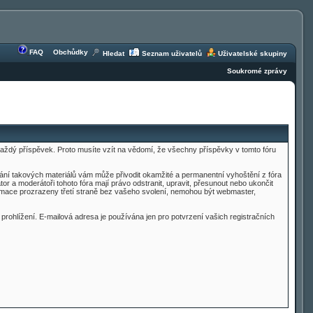
FAQ
Obchůdky
Hledat
Seznam uživatelů
Uživatelské skupiny
Soukromé zprávy
t každý příspěvek. Proto musíte vzít na vědomí, že všechny příspěvky v tomto fóru
ílání takových materiálů vám může přivodit okamžité a permanentní vyhoštění z fóra
 a moderátoři tohoto fóra mají právo odstranit, upravit, přesunout nebo ukončit
nformace prozrazeny třetí straně bez vašeho svolení, nemohou být webmaster,
 prohlížení. E-mailová adresa je používána jen pro potvrzení vašich registračních