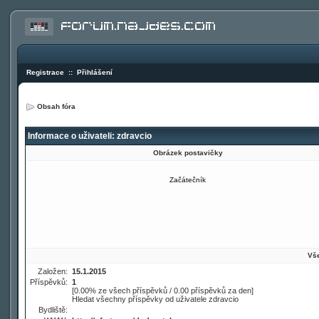
Registrace
::
Přihlášení
Obsah fóra
Informace o uživateli: zdravcio
Obrázek postavičky
Začátečník
Vše
Založen:
15.1.2015
Příspěvků:
1
[0.00% ze všech příspěvků / 0.00 příspěvků za den]
Hledat všechny příspěvky od uživatele zdravcio
Bydliště: