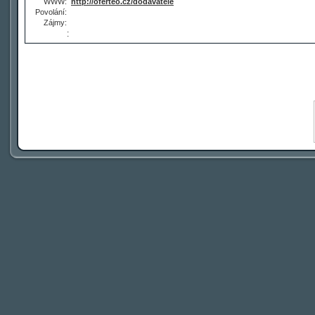
WWW:
http://oferteo.cz/dodavatele
Povolání:
Zájmy:
: