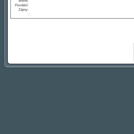
WWW:
Povolání:
Zájmy:
: