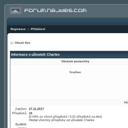
Registrace
::
Přihlášení
Obsah fóra
Informace o uživateli: Charles
Obrázek postavičky
Snaživec
Vš
Založen:
27.11.2017
Příspěvků:
16
[0.04% ze všech příspěvků / 0.01 příspěvků za den]
Hledat všechny příspěvky od uživatele Charles
Bydliště: