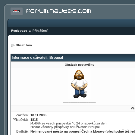
Registrace
::
Přihlášení
Obsah fóra
Informace o uživateli: Broupal
Obrázek postavičky
__________________
Vš
Založen:
18.11.2005
Příspěvků:
1815
[4.46% ze všech příspěvků / 0.24 příspěvků za den]
Hledat všechny příspěvky od uživatele Broupal
Bydliště:
Nejmenované město na pomezí Čech a Moravy (přechodně též jed