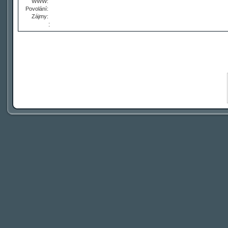
WWW:
Povolání:
Zájmy:
: