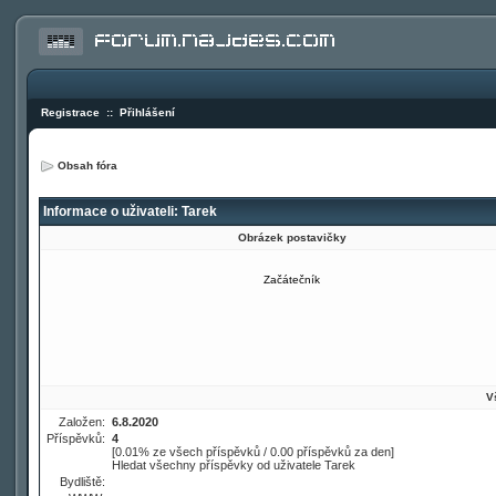
Registrace
::
Přihlášení
Obsah fóra
Informace o uživateli: Tarek
Obrázek postavičky
Začátečník
V
Založen:
6.8.2020
Příspěvků:
4
[0.01% ze všech příspěvků / 0.00 příspěvků za den]
Hledat všechny příspěvky od uživatele Tarek
Bydliště: