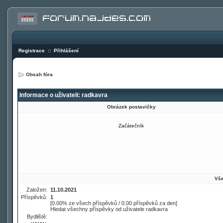
Registrace
::
Přihlášení
Obsah fóra
Informace o uživateli: radkavra
Obrázek postavičky
Začátečník
Vše
Založen:
11.10.2021
Příspěvků:
1
[0.00% ze všech příspěvků / 0.00 příspěvků za den]
Hledat všechny příspěvky od uživatele radkavra
Bydliště: