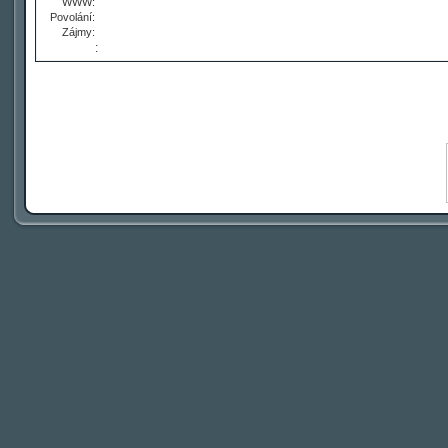
WWW:
Povolání:
Zájmy:
: