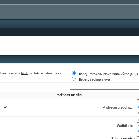
ohou náležet a
NOT
pro taková, která by ve
Hledej kterékoliv slovo nebo výraz jak j
Hledej všechna slova
Možnosti hledání
Prohledej předchozí:
Setřídit dle:
Zobraz prvních