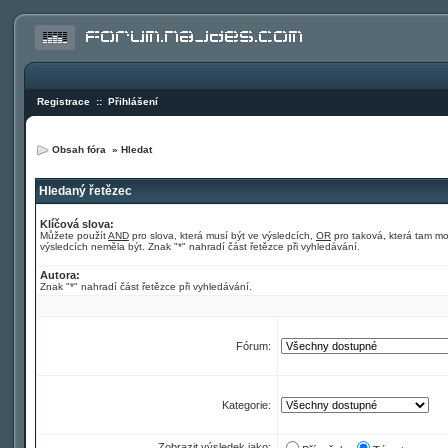
Registrace
::
Přihlášení
Obsah fóra
»
Hledat
Hledaný řetězec
Klíčová slova:
Můžete použít
AND
pro slova, která musí být ve výsledcích,
OR
pro taková, která tam m
výsledcích neměla být. Znak "*" nahradí část řetězce při vyhledávání.
Autora:
Znak "*" nahradí část řetězce při vyhledávání.
Fórum:
Kategorie:
Zobrazit výsledek jako: