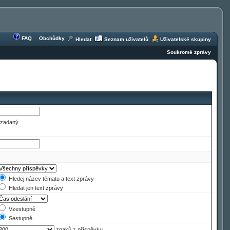
FAQ
Obchůdky
Hledat
Seznam uživatelů
Uživatelské skupiny
Soukromé zprávy
e zadaný
Hledej název tématu a text zprávy
Hledat jen text zprávy
Vzestupně
Sestupně
znaků z příspěvku