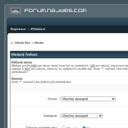
Registrace
::
Přihlášení
Obsah fóra
»
Hledat
Hledaný řetězec
Klíčová slova:
Můžete použít
AND
pro slova, která musí být ve výsledcích,
OR
pro taková, která tam m
náležet a
NOT
pro taková, která by ve výsledcích neměla být. Znak "*" nahradí část řetě
vyhledávání.
Autora:
Znak "*" nahradí část řetězce při vyhledávání.
Fórum:
Kategorie:
Zobrazit výsledek jako: