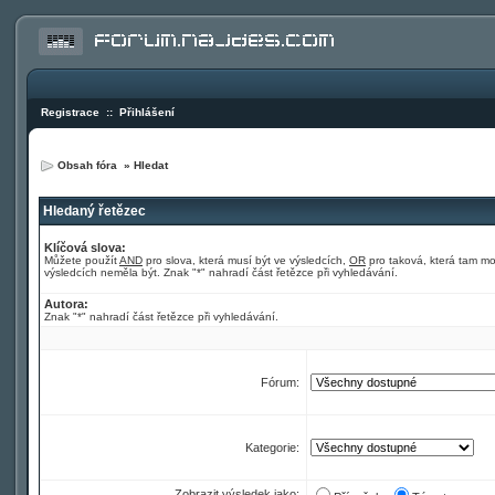
Registrace
::
Přihlášení
Obsah fóra
»
Hledat
Hledaný řetězec
Klíčová slova:
Můžete použít
AND
pro slova, která musí být ve výsledcích,
OR
pro taková, která tam m
výsledcích neměla být. Znak "*" nahradí část řetězce při vyhledávání.
Autora:
Znak "*" nahradí část řetězce při vyhledávání.
Fórum:
Kategorie:
Zobrazit výsledek jako: