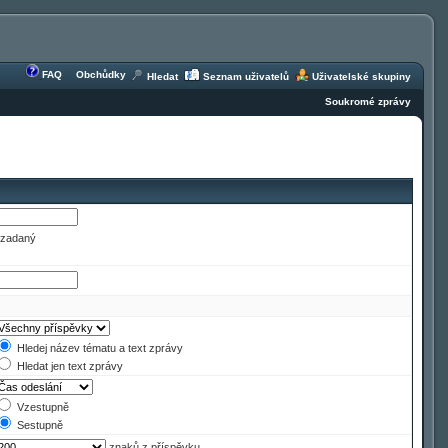
FAQ
Obchůdky
Hledat
Seznam uživatelů
Uživatelské skupiny
Soukromé zprávy
e zadaný
Hledej název tématu a text zprávy
Hledat jen text zprávy
Vzestupně
Sestupně
znaků z příspěvku