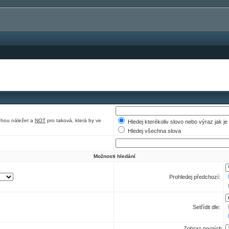
ohou náležet a
NOT
pro taková, která by ve
Hledej kterékoliv slovo nebo výraz jak j
Hledej všechna slova
Možnosti hledání
Prohledej předchozí:
Setřídit dle:
Zobraz prvních