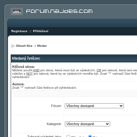
Registrace
::
Přihlášení
Obsah fóra
»
Hledat
Hledaný řetězec
Klíčová slova:
Můžete použít
AND
pro slova, která musí být ve výsledcích,
OR
pro taková, která tam m
náležet a
NOT
pro taková, která by ve výsledcích neměla být. Znak "*" nahradí část řetě
vyhledávání.
Autora:
Znak "*" nahradí část řetězce při vyhledávání.
Fórum:
Kategorie:
Zobrazit výsledek jako: