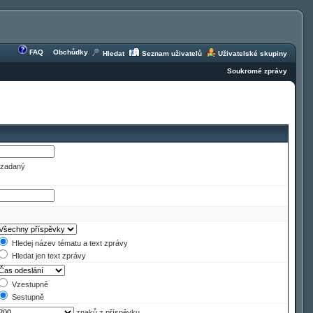
FAQ
Obchůdky
Hledat
Seznam uživatelů
Uživatelské skupiny
Soukromé zprávy
e zadaný
Hledej název tématu a text zprávy
Hledat jen text zprávy
Vzestupně
Sestupně
znaků z příspěvku