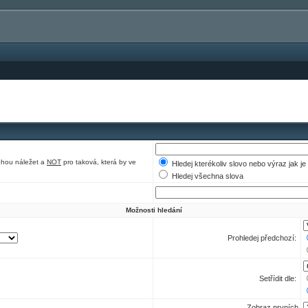
ohou náležet a
NOT
pro taková, která by ve
Hledej kterékoliv slovo nebo výraz jak j
Hledej všechna slova
Možnosti hledání
Prohledej předchozí:
Setřídit dle:
Zobraz prvních