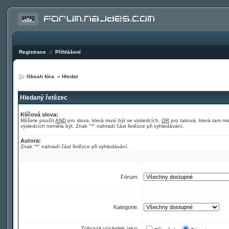
Registrace
::
Přihlášení
Obsah fóra
»
Hledat
Hledaný řetězec
Klíčová slova:
Můžete použít
AND
pro slova, která musí být ve výsledcích,
OR
pro taková, která tam m
výsledcích neměla být. Znak "*" nahradí část řetězce při vyhledávání.
Autora:
Znak "*" nahradí část řetězce při vyhledávání.
Fórum:
Kategorie:
Zobrazit výsledek jako: