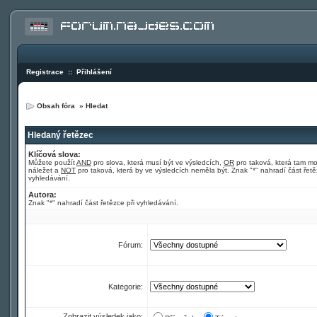
Registrace
::
Přihlášení
Obsah fóra
»
Hledat
Hledaný řetězec
Klíčová slova:
Můžete použít
AND
pro slova, která musí být ve výsledcích,
OR
pro taková, která tam m
náležet a
NOT
pro taková, která by ve výsledcích neměla být. Znak "*" nahradí část řetě
vyhledávání.
Autora:
Znak "*" nahradí část řetězce při vyhledávání.
Fórum:
Kategorie:
Zobrazit výsledek jako: