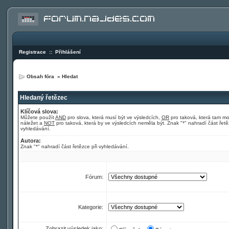
Registrace
::
Přihlášení
Obsah fóra
»
Hledat
Hledaný řetězec
Klíčová slova:
Můžete použít
AND
pro slova, která musí být ve výsledcích,
OR
pro taková, která tam m
náležet a
NOT
pro taková, která by ve výsledcích neměla být. Znak "*" nahradí část řetě
vyhledávání.
Autora:
Znak "*" nahradí část řetězce při vyhledávání.
Fórum:
Kategorie:
Zobrazit výsledek jako: