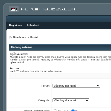
Registrace
::
Přihlášení
Obsah fóra
»
Hledat
Hledaný řetězec
Klíčová slova:
Můžete použít
AND
pro slova, která musí být ve výsledcích,
OR
pro taková, která tam m
náležet a
NOT
pro taková, která by ve výsledcích neměla být. Znak "*" nahradí část řetě
vyhledávání.
Autora:
Znak "*" nahradí část řetězce při vyhledávání.
Fórum:
Kategorie:
Zobrazit výsledek jako: