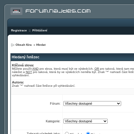
Registrace
::
Přihlášení
Obsah fóra
»
Hledat
Hledaný řetězec
Klíčová slova:
Můžete použít
AND
pro slova, která musí být ve výsledcích,
OR
pro taková, která tam m
náležet a
NOT
pro taková, která by ve výsledcích neměla být. Znak "*" nahradí část řetě
vyhledávání.
Autora:
Znak "*" nahradí část řetězce při vyhledávání.
Fórum:
Kategorie:
Zobrazit výsledek jako: