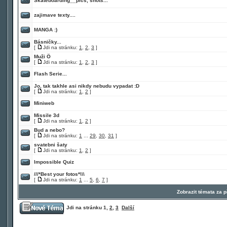
Skateboarding__pics, shots...
zajimave texty....
MANGA :)
Básničky...
[
Jdi na stránku:
1
,
2
,
3
]
Muži Ö
[
Jdi na stránku:
1
,
2
,
3
]
Flash Serie...
Jo, tak takhle asi nikdy nebudu vypadat :D
[
Jdi na stránku:
1
,
2
]
Miniweb
Missile 3d
[
Jdi na stránku:
1
,
2
]
Bud a nebo?
[
Jdi na stránku:
1
...
29
,
30
,
31
]
svatebni šaty
[
Jdi na stránku:
1
,
2
]
Impossible Quiz
///*Best your fotos*\\\
[
Jdi na stránku:
1
...
5
,
6
,
7
]
Zobrazit témata za 
Jdi na stránku
1
,
2
,
3
Další