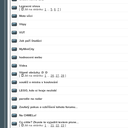
Legracni slova
[
Jdi na stránku:
1
...
5
,
6
,
7
]
Moto věci
Vtipy
VUT
Jak paří študáci
MyMiniCity
hodnoceni webu
Videa
Vtipné obrázky :D :D
[
Jdi na stránku:
1
...
26
,
27
,
28
]
soutěž o mistra v koulování
LEGO, kdo si hraje nezlobí
parodie na radar
Zoufalý pokus o vzkříšení tohoto forumu...
Na CHMELu!
Co citite? Zkuste to vyjadrit textem pisne...
[
Jdi na stránku:
1
...
21
,
22
,
23
]