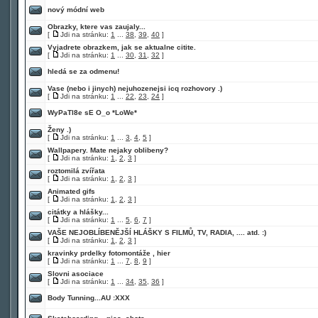
nový módní web
Obrazky, ktere vas zaujaly...
[
Jdi na stránku:
1
...
38
,
39
,
40
]
Vyjadrete obrazkem, jak se aktualne citite.
[
Jdi na stránku:
1
...
30
,
31
,
32
]
hledá se za odmenu!
Vase (nebo i jinych) nejuhozenejsi icq rozhovory .)
[
Jdi na stránku:
1
...
22
,
23
,
24
]
WyPaTl8e sE O_o *LoWe*
Ženy .)
[
Jdi na stránku:
1
...
3
,
4
,
5
]
Wallpapery. Mate nejaky oblibeny?
[
Jdi na stránku:
1
,
2
,
3
]
roztomilá zvířata
[
Jdi na stránku:
1
,
2
,
3
]
Animated gifs
[
Jdi na stránku:
1
,
2
,
3
]
citátky a hlášky...
[
Jdi na stránku:
1
...
5
,
6
,
7
]
VAŠE NEJOBLÍBENĚJŠÍ HLÁŠKY S FILMŮ, TV, RADIA, .... atd. :)
[
Jdi na stránku:
1
,
2
,
3
]
kravinky prdelky fotomontáže , hier
[
Jdi na stránku:
1
...
7
,
8
,
9
]
Slovni asociace
[
Jdi na stránku:
1
...
34
,
35
,
36
]
Body Tunning...AU :XXX