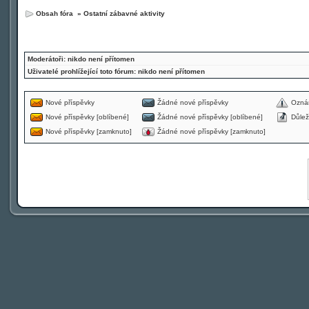
Obsah fóra
»
Ostatní zábavné aktivity
Moderátoři: nikdo není přítomen
Uživatelé prohlížející toto fórum: nikdo není přítomen
Nové příspěvky
Žádné nové příspěvky
Ozná
Nové příspěvky [oblíbené]
Žádné nové příspěvky [oblíbené]
Důlež
Nové příspěvky [zamknuto]
Žádné nové příspěvky [zamknuto]