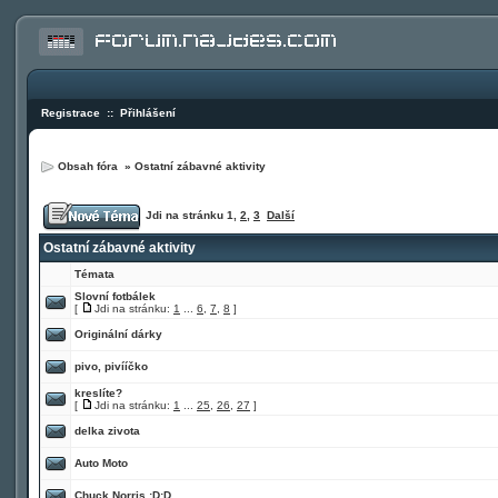
Registrace
::
Přihlášení
Obsah fóra
»
Ostatní zábavné aktivity
Jdi na stránku
1
,
2
,
3
Další
Ostatní zábavné aktivity
Témata
Slovní fotbálek
[
Jdi na stránku:
1
...
6
,
7
,
8
]
Originální dárky
pivo, pivííčko
kreslíte?
[
Jdi na stránku:
1
...
25
,
26
,
27
]
delka zivota
Auto Moto
Chuck Norris :D:D