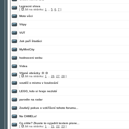
Legracni slova
[
Jdi na stránku:
1
...
5
,
6
,
7
]
Moto věci
Vtipy
VUT
Jak paří študáci
MyMiniCity
hodnoceni webu
Videa
Vtipné obrázky :D :D
[
Jdi na stránku:
1
...
26
,
27
,
28
]
soutěž o mistra v koulování
LEGO, kdo si hraje nezlobí
parodie na radar
Zoufalý pokus o vzkříšení tohoto forumu...
Na CHMELu!
Co citite? Zkuste to vyjadrit textem pisne...
[
Jdi na stránku:
1
...
21
,
22
,
23
]