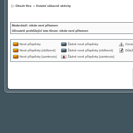
Obsah fóra
»
Ostatní zábavné aktivity
Moderátoři: nikdo není přítomen
Uživatelé prohlížející toto fórum: nikdo není přítomen
Nové příspěvky
Žádné nové příspěvky
Ozná
Nové příspěvky [oblíbené]
Žádné nové příspěvky [oblíbené]
Důlež
Nové příspěvky [zamknuto]
Žádné nové příspěvky [zamknuto]