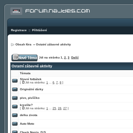
Registrace
::
Přihlášení
Obsah fóra
»
Ostatní zábavné aktivity
Jdi na stránku
1
,
2
,
3
Další
Ostatní zábavné aktivity
Témata
Slovní fotbálek
[
Jdi na stránku:
1
...
6
,
7
,
8
]
Originální dárky
pivo, pivííčko
kreslíte?
[
Jdi na stránku:
1
...
25
,
26
,
27
]
delka zivota
Auto Moto
Chuck Norris :D:D