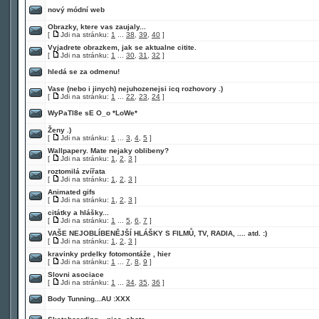
nový módní web
Obrazky, ktere vas zaujaly...
[
Jdi na stránku:
1
...
38
,
39
,
40
]
Vyjadrete obrazkem, jak se aktualne citite.
[
Jdi na stránku:
1
...
30
,
31
,
32
]
hledá se za odmenu!
Vase (nebo i jinych) nejuhozenejsi icq rozhovory .)
[
Jdi na stránku:
1
...
22
,
23
,
24
]
WyPaTl8e sE O_o *LoWe*
Ženy .)
[
Jdi na stránku:
1
...
3
,
4
,
5
]
Wallpapery. Mate nejaky oblibeny?
[
Jdi na stránku:
1
,
2
,
3
]
roztomilá zvířata
[
Jdi na stránku:
1
,
2
,
3
]
Animated gifs
[
Jdi na stránku:
1
,
2
,
3
]
citátky a hlášky...
[
Jdi na stránku:
1
...
5
,
6
,
7
]
VAŠE NEJOBLÍBENĚJŠÍ HLÁŠKY S FILMŮ, TV, RADIA, .... atd. :)
[
Jdi na stránku:
1
,
2
,
3
]
kravinky prdelky fotomontáže , hier
[
Jdi na stránku:
1
...
7
,
8
,
9
]
Slovni asociace
[
Jdi na stránku:
1
...
34
,
35
,
36
]
Body Tunning...AU :XXX