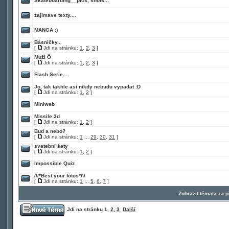
Skateboarding__pics, shots...
zajimave texty....
MANGA :)
Básničky...
[
Jdi na stránku:
1
,
2
,
3
]
Muži Ö
[
Jdi na stránku:
1
,
2
,
3
]
Flash Serie...
Jo, tak takhle asi nikdy nebudu vypadat :D
[
Jdi na stránku:
1
,
2
]
Miniweb
Missile 3d
[
Jdi na stránku:
1
,
2
]
Bud a nebo?
[
Jdi na stránku:
1
...
29
,
30
,
31
]
svatebni šaty
[
Jdi na stránku:
1
,
2
]
Impossible Quiz
///*Best your fotos*\\\
[
Jdi na stránku:
1
...
5
,
6
,
7
]
Zobrazit témata za 
Jdi na stránku
1
,
2
,
3
Další