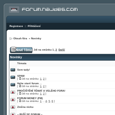
Registrace
::
Přihlášení
Obsah fóra
»
Novinky
Jdi na stránku
1
,
2
Další
Novinky
Témata
Sem tady!
SPAM
[
Jdi na stránku:
1
,
2
]
Hehe staré forum ...
[
Jdi na stránku:
1
,
2
]
PROČIŠTĚNÍ TÉMAT A VELÉHO FORA!
[
Jdi na stránku:
1
,
2
]
FORUM MONEY (FM)
[
Jdi na stránku:
1
...
4
,
5
,
6
]
Změna nicku
-- RUŠÍ SE FORUM --