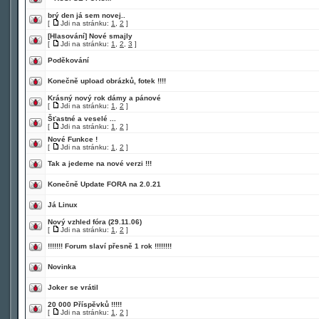
brý den já sem novej..
[
Jdi na stránku:
1
,
2
]
[Hlasování]
Nové smajly
[
Jdi na stránku:
1
,
2
,
3
]
Poděkování
Konečně upload obrázků, fotek !!!!
Krásný nový rok dámy a pánové
[
Jdi na stránku:
1
,
2
]
Šťastné a veselé ...
[
Jdi na stránku:
1
,
2
]
Nové Funkce !
[
Jdi na stránku:
1
,
2
]
Tak a jedeme na nové verzi !!!
Konečně Update FORA na 2.0.21
Já Linux
Nový vzhled fóra (29.11.06)
[
Jdi na stránku:
1
,
2
]
!!!!!!! Forum slaví přesně 1 rok !!!!!!!!
Novinka
Joker se vrátil
20 000 Příspěvků !!!!!
[
Jdi na stránku:
1
,
2
]