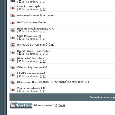
[
Jdi na stránku:
1
,
2
]
chmpf.... sem zpět
[
Jdi na stránku:
1
,
2
]
www.najdes.com Týden práce
HOTOVO a pokračujem
Budeme smažit hranolky????
[
Jdi na stránku:
1
,
2
]
5000 Příspěvků :)))
[
Jdi na stránku:
1
,
2
]
!!!!! NOVÉ FORUM !!!!!! ČTĚTE
Brendn Wolš ... náš vůdce
[
Jdi na stránku:
1
,
2
,
3
]
[Hlasování]
Sraz Fóra
[
Jdi na stránku:
1
,
2
]
Zábava, když se nudíte!
LAMAX moderatorem?
[
Jdi na stránku:
1
,
2
]
[Hlasování]
Dnes GLOBAL SRAZ ZKOUŠKA MINI CHATU :)
Změna ve vzhledu P.M.
[
Jdi na stránku:
1
,
2
]
Zobrazit témata za 
Jdi na stránku
1
,
2
Další