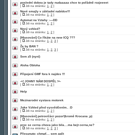
poslední dobou je tady nudaaaaa chce to pořádně rozjeeeet
[
Jdi na stránku:
1
,
2
]
Nové smajly v základní nabídce!!!
[
Jdi na stránku:
1
,
2
]
Automat na Vztahy :----DD
[
Jdi na stránku:
1
,
2
]
Nový vzhled?
[
Jdi na stránku:
1
,
2
]
[Hlasování]
Co říkáte na new ICQ ???
[
Jdi na stránku:
1
,
2
,
3
]
Že by BAN ?
[
Jdi na stránku:
1
,
2
,
3
]
Sem z5 (nyní)
Aloha Obloha
Připojení GMF fora k najdes !!!
-=! JOHNY NÁM DOSPĚL !=-
[
Jdi na stránku:
1
,
2
]
Help
Mezinarodni vystava motorek
Joke Vzhled před vysvědčením.. :D
[
Jdi na stránku:
1
,
2
]
[Hlasování]
petrovičáci pozor!(kromě Krocana ;p)
[
Jdi na stránku:
1
,
2
]
proc se cerna chova jako bila....ma bejt cerna,ne?
[
Jdi na stránku:
1
,
2
,
3
]
Přesunuto:
chmpf.... sem zpět