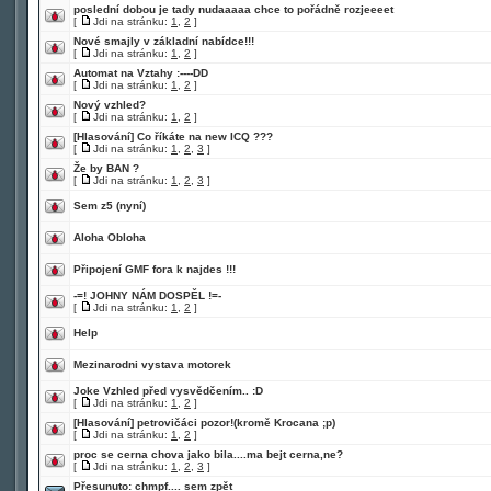
poslední dobou je tady nudaaaaa chce to pořádně rozjeeeet
[
Jdi na stránku:
1
,
2
]
Nové smajly v základní nabídce!!!
[
Jdi na stránku:
1
,
2
]
Automat na Vztahy :----DD
[
Jdi na stránku:
1
,
2
]
Nový vzhled?
[
Jdi na stránku:
1
,
2
]
[Hlasování]
Co říkáte na new ICQ ???
[
Jdi na stránku:
1
,
2
,
3
]
Že by BAN ?
[
Jdi na stránku:
1
,
2
,
3
]
Sem z5 (nyní)
Aloha Obloha
Připojení GMF fora k najdes !!!
-=! JOHNY NÁM DOSPĚL !=-
[
Jdi na stránku:
1
,
2
]
Help
Mezinarodni vystava motorek
Joke Vzhled před vysvědčením.. :D
[
Jdi na stránku:
1
,
2
]
[Hlasování]
petrovičáci pozor!(kromě Krocana ;p)
[
Jdi na stránku:
1
,
2
]
proc se cerna chova jako bila....ma bejt cerna,ne?
[
Jdi na stránku:
1
,
2
,
3
]
Přesunuto:
chmpf.... sem zpět