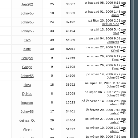
st listopad 08, 2006 6:18 pm
Jája202
25
38007
tikva
st listopad 01, 2006 1:48 pm
Johny55
18
33563
Joker
pá říjen 20, 2006 2:51 pm
Johny55
24
37492
nečum <->o
st září 13, 2006 5:40 pm
Johny55
33
48194
tikva
po září 04, 2006 9:08 pm
Ci2o
39
56989
Johny55
ne srpen 27, 2006 3:17 pm
Kinte
40
62011
Klímič
so srpen 26, 2006 6:19 pm
Broupal
9
17866
Kroci
so srpen 26, 2006 6:17 pm
Ganga
9
17308
Kroci
po srpen 14, 2006 4:27 pm
Johny55
5
14599
Johny55
ne srpen 13, 2006 11:46 am
tikva
18
33652
Johny55
ne srpen 06, 2006 12:59 pm
Dj.Neo
8
17698
Johny55
pá červenec 14, 2006 2:50 pm
Inquiete
8
16523
efendi
čt červen 29, 2006 7:48 pm
Johny55
17
34401
Ivule:-)
so květen 27, 2006 1:15 pm
dejnaa_O:
29
44464
Ivule:-)
st květen 10, 2006 1:27 pm
Alven
34
51327
efendi
út květen 09, 2006 7:36 pm