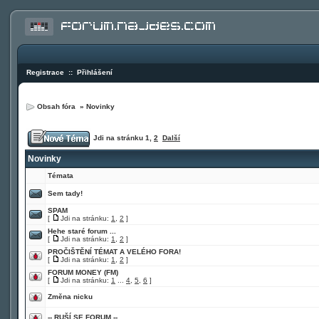
Registrace
::
Přihlášení
Obsah fóra
»
Novinky
Jdi na stránku
1
,
2
Další
Novinky
Témata
Sem tady!
SPAM
[
Jdi na stránku:
1
,
2
]
Hehe staré forum ...
[
Jdi na stránku:
1
,
2
]
PROČIŠTĚNÍ TÉMAT A VELÉHO FORA!
[
Jdi na stránku:
1
,
2
]
FORUM MONEY (FM)
[
Jdi na stránku:
1
...
4
,
5
,
6
]
Změna nicku
-- RUŠÍ SE FORUM --