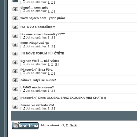
[
Jdi na stránku:
1
,
2
]
chmpf.... sem zpět
[
Jdi na stránku:
1
,
2
]
www.najdes.com Týden práce
HOTOVO a pokračujem
Budeme smažit hranolky????
[
Jdi na stránku:
1
,
2
]
5000 Příspěvků :)))
[
Jdi na stránku:
1
,
2
]
!!!!! NOVÉ FORUM !!!!!! ČTĚTE
Brendn Wolš ... náš vůdce
[
Jdi na stránku:
1
,
2
,
3
]
[Hlasování]
Sraz Fóra
[
Jdi na stránku:
1
,
2
]
Zábava, když se nudíte!
LAMAX moderatorem?
[
Jdi na stránku:
1
,
2
]
[Hlasování]
Dnes GLOBAL SRAZ ZKOUŠKA MINI CHATU :)
Změna ve vzhledu P.M.
[
Jdi na stránku:
1
,
2
]
Jdi na stránku
1
,
2
Další