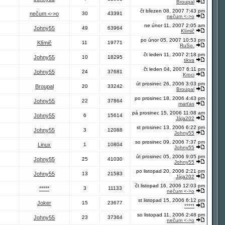
Broupal
čt březen 08, 2007 7:43 pm
nečum <->o
30
43391
nečum <->o
ne únor 11, 2007 2:05 am
Johny55
49
63964
Klímič
po únor 05, 2007 10:53 pm
Klímič
11
19771
RuSo.
čt leden 11, 2007 2:18 pm
Johny55
10
18295
tikva
čt leden 04, 2007 6:11 pm
Johny55
24
37681
Kroci
út prosinec 26, 2006 3:03 pm
Broupal
20
33242
Broupal
po prosinec 18, 2006 4:43 pm
Johny55
22
37864
marťas
pá prosinec 15, 2006 11:08 am
Johny55
6
15614
Jája202
st prosinec 13, 2006 6:22 pm
Johny55
3
12088
Johny55
so prosinec 09, 2006 7:37 pm
Linux
1
10804
Johny55
út prosinec 05, 2006 9:05 pm
Johny55
25
41030
Johny55
po listopad 20, 2006 2:21 pm
Johny55
13
21583
Jája202
čt listopad 16, 2006 12:03 pm
*****
3
11133
nečum <->o
st listopad 15, 2006 6:12 pm
Joker
15
23677
*****
so listopad 11, 2006 2:48 pm
Johny55
23
37364
nečum <->o