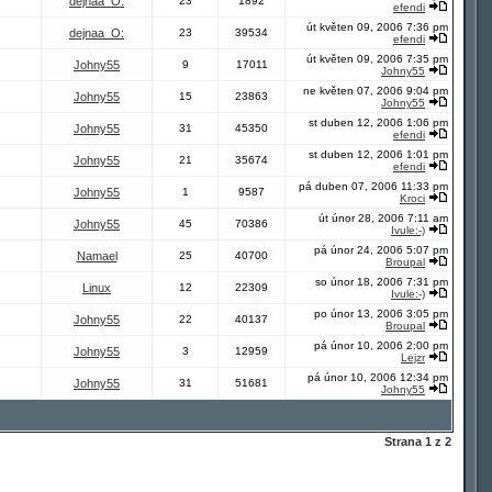
dejnaa_O:
23
1892
efendi
út květen 09, 2006 7:36 pm
dejnaa_O:
23
39534
efendi
út květen 09, 2006 7:35 pm
Johny55
9
17011
Johny55
ne květen 07, 2006 9:04 pm
Johny55
15
23863
Johny55
st duben 12, 2006 1:06 pm
Johny55
31
45350
efendi
st duben 12, 2006 1:01 pm
Johny55
21
35674
efendi
pá duben 07, 2006 11:33 pm
Johny55
1
9587
Kroci
út únor 28, 2006 7:11 am
Johny55
45
70386
Ivule:-)
pá únor 24, 2006 5:07 pm
Namael
25
40700
Broupal
so únor 18, 2006 7:31 pm
Linux
12
22309
Ivule:-)
po únor 13, 2006 3:05 pm
Johny55
22
40137
Broupal
pá únor 10, 2006 2:00 pm
Johny55
3
12959
Lejzr
pá únor 10, 2006 12:34 pm
Johny55
31
51681
Johny55
Strana
1
z
2