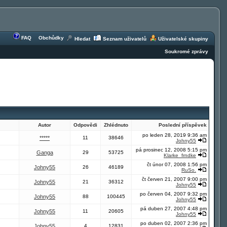
FAQ
Obchůdky
Hledat
Seznam uživatelů
Uživatelské skupiny
Soukromé zprávy
Autor
Odpovědi
Zhlédnuto
Poslední příspěvek
po leden 28, 2019 9:36 am
*****
11
38646
Johny55
pá prosinec 12, 2008 5:15 pm
Ganga
29
53725
Klarke_frndke
čt únor 07, 2008 1:56 pm
Johny55
26
46189
RuSo.
čt červen 21, 2007 9:00 pm
Johny55
21
36312
Johny55
po červen 04, 2007 9:32 pm
Johny55
88
100445
Johny55
pá duben 27, 2007 4:48 pm
Johny55
11
20605
Johny55
po duben 02, 2007 2:36 pm
Johny55
4
12831