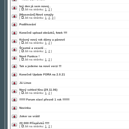
brý den já sem novej..
[
Jdi na stránku:
1
,
2
]
[Hlasování]
Nové smajly
[
Jdi na stránku:
1
,
2
,
3
]
Poděkování
Konečně upload obrázků, fotek !!!!
Krásný nový rok dámy a pánové
[
Jdi na stránku:
1
,
2
]
Šťastné a veselé ...
[
Jdi na stránku:
1
,
2
]
Nové Funkce !
[
Jdi na stránku:
1
,
2
]
Tak a jedeme na nové verzi !!!
Konečně Update FORA na 2.0.21
Já Linux
Nový vzhled fóra (29.11.06)
[
Jdi na stránku:
1
,
2
]
!!!!!!! Forum slaví přesně 1 rok !!!!!!!!
Novinka
Joker se vrátil
20 000 Příspěvků !!!!!
[
Jdi na stránku:
1
,
2
]