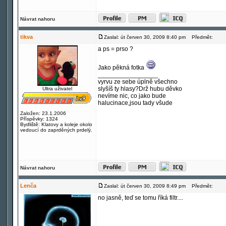
Návrat nahoru
tikva
Zaslal: út červen 30, 2009 8:40 pm
Předmět:
a ps = prso ?
Jako pěkná fotka
_________________
vyrvu ze sebe úplně všechno
slyšíš ty hlasy?Drž hubu děvko
Ultra uživatel
nevíme nic, co jako bude
halucinace,jsou tady všude
Založen: 23.1.2006
Příspěvky: 1324
Bydliště: Klatovy a koleje okolo
vedoucí do zaprděných prdelý.
Návrat nahoru
Lenča
Zaslal: út červen 30, 2009 8:49 pm
Předmět:
no jasně, teď se tomu říká filtr....