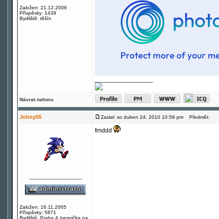
Založen: 21.12.2006
Příspěvky: 1439
Bydliště: těšín
_________________
Návrat nahoru
Johny55
Zaslal: so duben 24, 2010 10:58 pm
Předmět:
frnddd
__________________
Založen: 16.11.2005
Příspěvky: 5871
Bydliště: Praha 4 (vesnička na