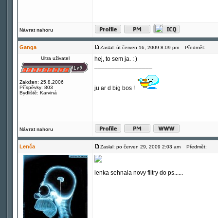
Návrat nahoru
Ganga
Zaslal: út červen 16, 2009 8:09 pm
Předmět:
Ultra uživatel
hej, to sem ja. : )
_________________
Založen: 25.8.2006
Příspěvky: 803
ju ar d big bos !
Bydliště: Karviná
Návrat nahoru
Lenča
Zaslal: po červen 29, 2009 2:03 am
Předmět:
lenka sehnala novy filtry do ps......