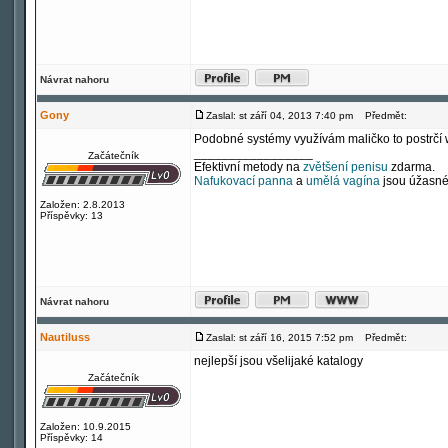
Návrat nahoru
Gony
Zaslal: st září 04, 2013 7:40 pm
Předmět:
Podobné systémy využívám maličko to postrčí we
_________________
Začátečník
Efektivní metody na
zvětšení penisu
zdarma.
Nafukovací panna
a
umělá vagína
jsou úžasné
Založen: 2.8.2013
Příspěvky: 13
Návrat nahoru
Nautiluss
Zaslal: st září 16, 2015 7:52 pm
Předmět:
nejlepší jsou všelijaké katalogy
Začátečník
Založen: 10.9.2015
Příspěvky: 14