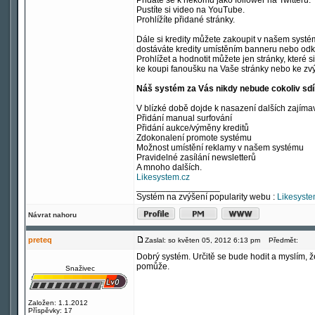
Přidáte se k někomu jako follower na Twitteru.
Pustíte si video na YouTube.
Prohlížíte přidané stránky.
Dále si kredity můžete zakoupit v našem syst
dostáváte kredity umístěním banneru nebo odk
Prohlížet a hodnotit můžete jen stránky, které 
ke koupi fanoušku na Vaše stránky nebo ke zvýš
Náš systém za Vás nikdy nebude cokoliv sdílet
V blízké době dojde k nasazení dalších zajímavý
Přidání manual surfování
Přidání aukce/výměny kreditů
Zdokonalení promote systému
Možnost umístění reklamy v našem systému
Pravidelné zasílání newsletterů
A mnoho dalších.
Likesystem.cz
_________________
Systém na zvýšení popularity webu :
Likesyste
Návrat nahoru
preteq
Zaslal: so květen 05, 2012 6:13 pm
Předmět:
Dobrý systém. Určitě se bude hodit a myslím,
pomůže.
Snaživec
Založen: 1.1.2012
Příspěvky: 17