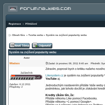
Registrace
::
Přihlášení
Obsah fóra
»
Tvorba webu
»
Systém na zvýšení popularity webu
Systém na zvýšení popularity webu
Autor
Wladass
Zaslal: út prosinec 06, 2011 9:40 am
Předmět: Syst
Zdravím, poprosil bych o kritiku našeho novéh
Začátečník
Likesystem.cz
je systém na zvýšení popularity 
YouTube
aj.
Založen: 6.12.2011
Jednoduchým nastavením přidáte Vaše weby do 
Příspěvky: 2
podmínkou, jak tohoto docílit je získávání kredi
Kredity zíkáte tím, že:
Přidáte někomu Like pomocí Facebooku.
Přidáte někomu +1 pomocí Google+.