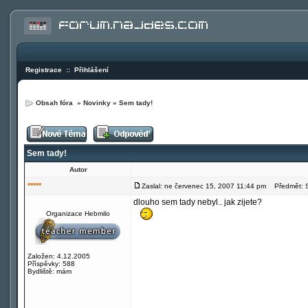
Registrace
::
Přihlášení
Obsah fóra
»
Novinky
»
Sem tady!
Sem tady!
Autor
*****
Zaslal: ne červenec 15, 2007 11:44 pm
Předmět: S
dlouho sem tady nebyl.. jak zijete?
Organizace Hebmilo
Založen: 4.12.2005
Příspěvky: 588
Bydliště: mám