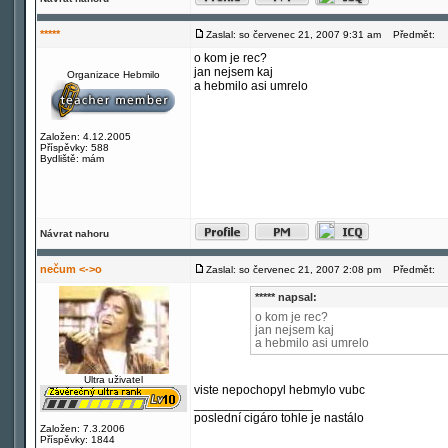
*****
Zaslal: so červenec 21, 2007 9:31 am
Předmět:
o kom je rec?
jan nejsem kaj
Organizace Hebmilo
a hebmilo asi umrelo
Založen: 4.12.2005
Příspěvky: 588
Bydliště: mám
Návrat nahoru
nečum <->o
Zaslal: so červenec 21, 2007 2:08 pm
Předmět:
***** napsal:
o kom je rec?
jan nejsem kaj
a hebmilo asi umrelo
Ultra uživatel
viste nepochopyl hebmylo vubc
_________________
poslední cigáro tohle je nastálo
Založen: 7.3.2006
Příspěvky: 1844