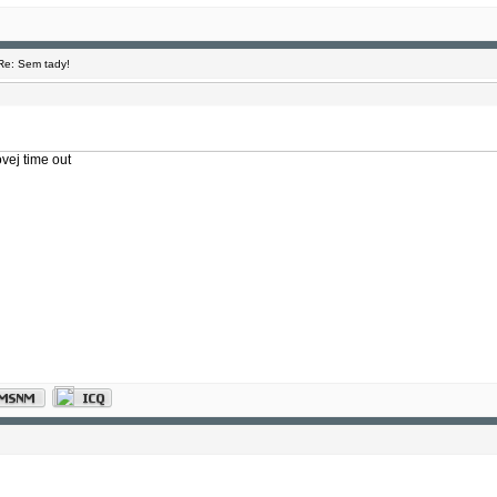
e: Sem tady!
vej time out