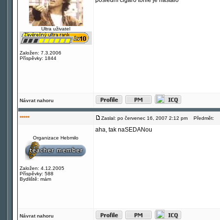
poslední cigáro tohle je nastálo
Ultra uživatel
Založen: 7.3.2006
Příspěvky: 1844
Návrat nahoru
*****
Zaslal: po červenec 16, 2007 2:12 pm
Předmět:
aha, tak naSEDANou
Organizace Hebmilo
Založen: 4.12.2005
Příspěvky: 588
Bydliště: mám
Návrat nahoru