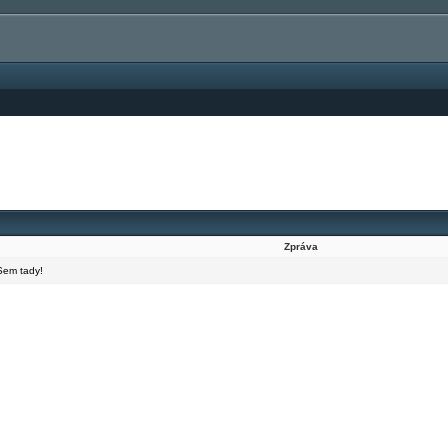
Zpráva
em tady!