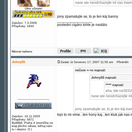
nase ale neodchazejte mi vas mame 
Ultra uživatel
jony zpamatujte se, to je ten káj banny
_________________
Založen: 7.3.2006
poslední cigáro tohle je nastálo
Příspěvky: 1844
Návrat nahoru
Johny55
Zaslal: út červenec 17, 2007 11:50 am
Předmět:
nečum <->o napsal:
Johny55 napsal:
***** napsal:
aha, tak naSE
nase ale neodchazejte mi
__________________
jony zpamatujte se, to je ten káj ba
tojo to mi vime...ten hony kaj...ten kluk jak nas
Založen: 16.11.2005
Příspěvky: 5871
Bydliště: Praha 4 (vesnička na
kraji jižního města, běhaj nám
tu i slepice :D )