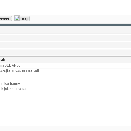
sal:
k naSEDANou
azejte mi vas mame radi...
ten káj banny
kluk jak nas ma rad