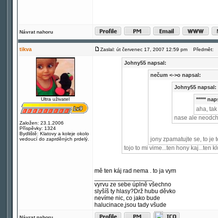
Návrat nahoru
tikva
Zaslal: út červenec 17, 2007 12:59 pm
Předmět:
Johny55 napsal:
nečum <->o napsal:
Johny55 napsal:
Ultra uživatel
***** nap
aha, ta
nase ale neodch
Založen: 23.1.2006
Příspěvky: 1324
Bydliště: Klatovy a koleje okolo
jony zpamatujte se, to je 
vedoucí do zaprděných prdelý.
tojo to mi vime...ten hony kaj...ten 
mě ten káj rad nema . to ja vym
_________________
vyrvu ze sebe úplně všechno
slyšíš ty hlasy?Drž hubu děvko
nevíme nic, co jako bude
halucinace,jsou tady všude
Návrat nahoru