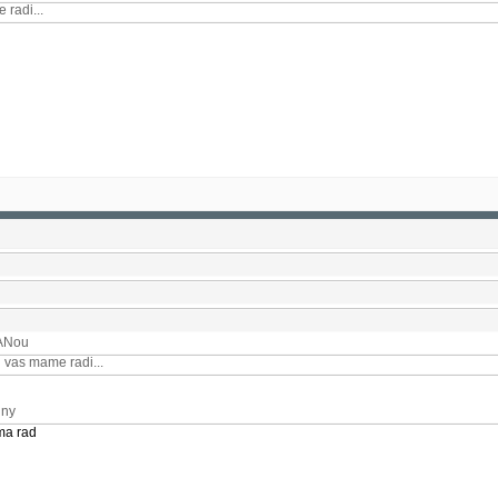
radi...
DANou
 vas mame radi...
nny
 ma rad