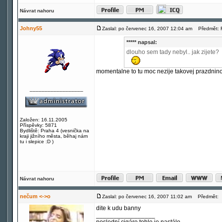
Návrat nahoru
Johny55
Zaslal: po červenec 16, 2007 12:04 am
Předmět: R
***** napsal:
dlouho sem tady nebyl.. jak zijete?
momentalne to tu moc nezije takovej prazdnino
__________________
Založen: 16.11.2005
Příspěvky: 5871
Bydliště: Praha 4 (vesnička na
kraji jižního města, běhaj nám
tu i slepice :D )
Návrat nahoru
nečum <->o
Zaslal: po červenec 16, 2007 11:02 am
Předmět:
dite k udu banny
_________________