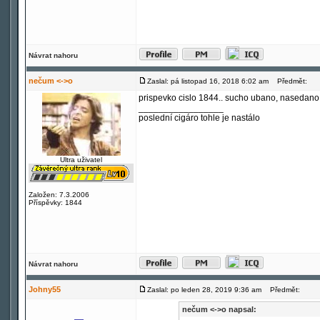
Návrat nahoru
nečum <->o
Zaslal: pá listopad 16, 2018 6:02 am
Předmět:
prispevko cislo 1844.. sucho ubano, nasedano
_________________
poslední cigáro tohle je nastálo
Ultra uživatel
Založen: 7.3.2006
Příspěvky: 1844
Návrat nahoru
Johny55
Zaslal: po leden 28, 2019 9:36 am
Předmět:
nečum <->o napsal: