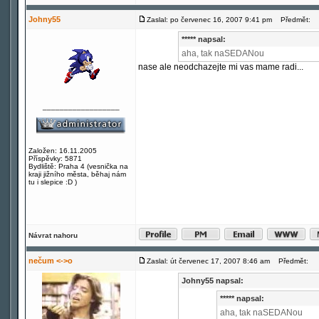
Johny55
Zaslal: po červenec 16, 2007 9:41 pm
Předmět:
***** napsal:
aha, tak naSEDANou
nase ale neodchazejte mi vas mame radi...
__________________
Založen: 16.11.2005
Příspěvky: 5871
Bydliště: Praha 4 (vesnička na
kraji jižního města, běhaj nám
tu i slepice :D )
Návrat nahoru
nečum <->o
Zaslal: út červenec 17, 2007 8:46 am
Předmět:
Johny55 napsal:
***** napsal:
aha, tak naSEDANou