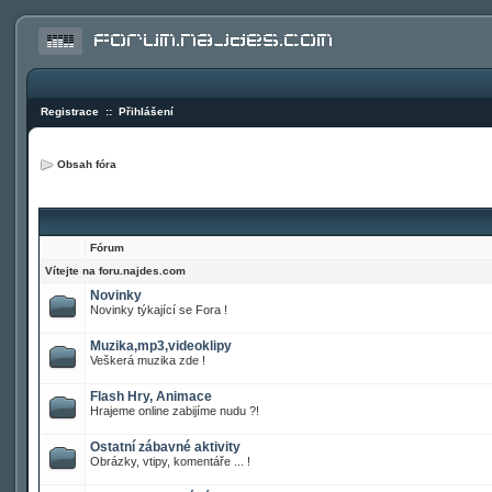
Registrace
::
Přihlášení
Obsah fóra
Fórum
Vítejte na foru.najdes.com
Novinky
Novinky týkající se Fora !
Muzika,mp3,videoklipy
Veškerá muzika zde !
Flash Hry, Animace
Hrajeme online zabijíme nudu ?!
Ostatní zábavné aktivity
Obrázky, vtipy, komentáře ... !