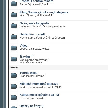
Erotika, Lechtivá témata
Samozřejmě nad 18 let !
Filmy,Novinky,Koukáme,Stahujeme
vše o filmech, viděli ste už !
Naše, vaše fotografie
Fotky od uživatelů fóra a nejen od nich!
Nevím kam zařadit
Nevíte kam zařadit své téma, či dotaz!
Videa
Veselá, zajímavá....videa!
Travian !!!
Vše o online hře travian !
Moderátor
Fuhreeer
Ostatní
Tvorba webu
Pradíme pokud víme !
Městská hromadná doprava
Veškeré zajímavosti ze světa MHD
Kupujeme prodáváme za FM
Naše forum samoška !
Otázky na ženy :)