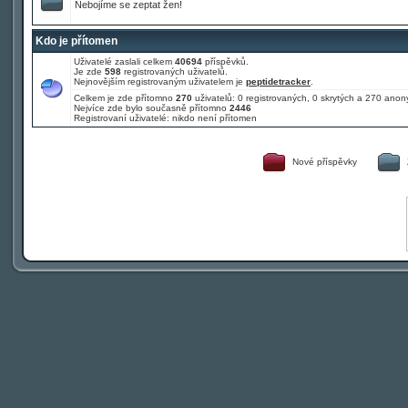
Nebojíme se zeptat žen!
Kdo je přítomen
Uživatelé zaslali celkem
40694
příspěvků.
Je zde
598
registrovaných uživatelů.
Nejnovějším registrovaným uživatelem je
peptidetracker
.
Celkem je zde přítomno
270
uživatelů: 0 registrovaných, 0 skrytých a 270 an
Nejvíce zde bylo současně přítomno
2446
Registrovaní uživatelé: nikdo není přítomen
Nové příspěvky