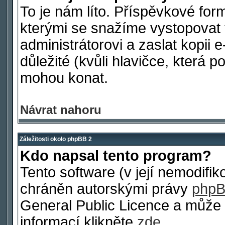
To je nám líto. Příspěvkové fo
kterými se snažíme vystopovat 
administrátorovi a zaslat kopii e
důležité (kvůli hlavičce, která 
mohou konat.
Návrat nahoru
Záležitosti okolo phpBB 2
Kdo napsal tento program?
Tento software (v její nemodifi
chráněn autorskými právy
phpB
General Public Licence a může b
informací klikněte
zde
.