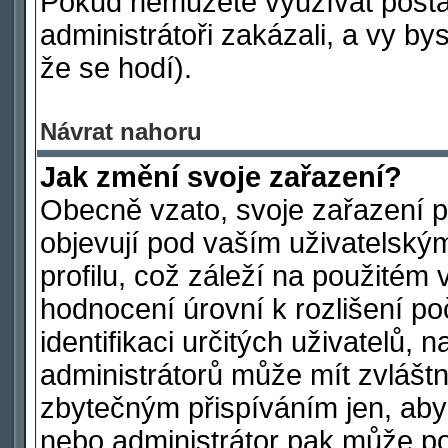
Pokud nemůžete využívat postav
administrátoři zakázali, a vy by
že se hodí).
Návrat nahoru
Jak změní svoje zařazení?
Obecně vzato, svoje zařazení 
objevují pod vaším uživatelsk
profilu, což záleží na použitém 
hodnocení úrovní k rozlišení po
identifikaci určitých uživatelů,
administrátorů může mít zvláštn
zbytečným přispíváním jen, aby
nebo administrátor pak může poč