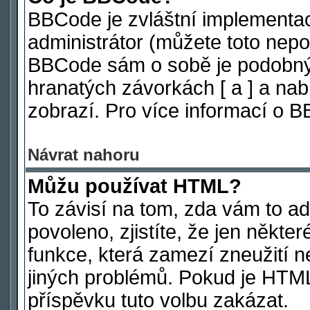
BBCode je zvláštní implementa
administrátor (můžete toto nepov
BBCode sám o sobě je podobný 
hranatých závorkách [ a ] a nabí
zobrazí. Pro více informací o 
Návrat nahoru
Můžu používat HTML?
To závisí na tom, zda vám to ad
povoleno, zjistíte, že jen někter
funkce, která zamezí zneužití n
jiných problémů. Pokud je HTM
příspěvku tuto volbu zakázat.