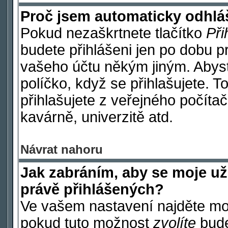
Proč jsem automaticky odhl
Pokud nezaškrtnete tlačítko
Při
budete přihlášeni jen po dobu p
vašeho účtu někým jiným. Abyste
políčko, když se přihlašujete.
přihlašujete z veřejného počítač
kavárně, univerzitě atd.
Návrat nahoru
Jak zabráním, aby se moje už
právě přihlášených?
Ve vašem nastavení najděte m
pokud tuto možnost
zvolíte
budet