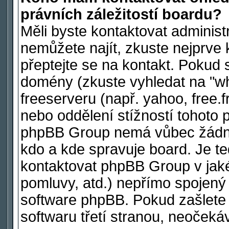
právních záležitostí boardu?
Měli byste kontaktovat administ
nemůžete najít, zkuste nejprve 
přeptejte se na kontakt. Pokud s
domény (zkuste vyhledat na "wh
freeserveru (např. yahoo, free
nebo oddělení stížností tohoto 
phpBB Group nemá vůbec žádnou
kdo a kde spravuje board. Je 
kontaktovat phpBB Group v jakéko
pomluvy, atd.) nepřímo spojen
software phpBB. Pokud zašlete 
softwaru třetí stranou, neoček