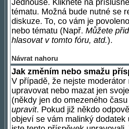
Jednouše. Klikněte na příslušné
tématu. Možná bude nutné se re
diskuze. To, co vám je povoleno
nebo tématu (Např.
Můžete přid
hlasovat v tomto fóru, atd.
).
Návrat nahoru
Jak změním nebo smažu pří
V případě, že nejste moderátor 
upravovat nebo mazat jen svoje
(někdy jen do omezeného času po
upravit
. Pokud již někdo odpově
objeví se vám malinký dodatek u
jste tento příspěvek upravovali