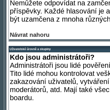
Nemůžete odpovídat na zamčen
příspěvky. Každé hlasování je
být uzamčena z mnoha různých
Návrat nahoru
Uživatelské úrovně a skupiny
Kdo jsou administrátoři?
Administrátoři jsou lidé pověře
Tito lidé mohou kontrolovat ve
zakazování uživatelů, vytvářen
moderátorů, atd. Mají také vš
boardu.