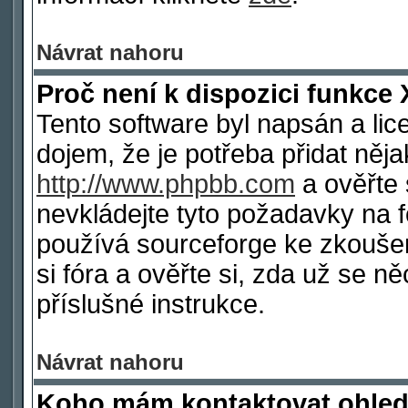
Návrat nahoru
Proč není k dispozici funkce 
Tento software byl napsán a li
dojem, že je potřeba přidat něja
http://www.phpbb.com
a ověřte 
nevkládejte tyto požadavky na
používá sourceforge ke zkoušen
si fóra a ověřte si, zda už se 
příslušné instrukce.
Návrat nahoru
Koho mám kontaktovat ohled