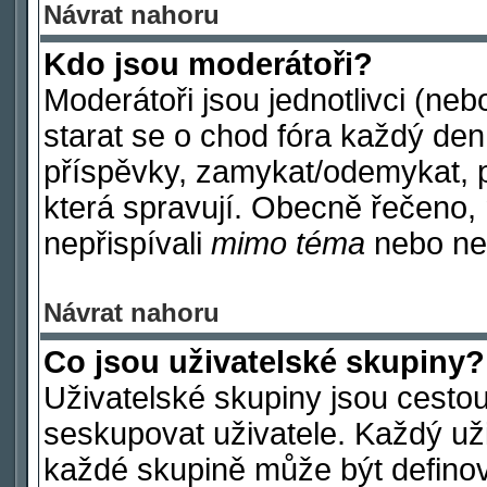
Návrat nahoru
Kdo jsou moderátoři?
Moderátoři jsou jednotlivci (nebo
starat se o chod fóra každý de
příspěvky, zamykat/odemykat, p
která spravují. Obecně řečeno, 
nepřispívali
mimo téma
nebo nep
Návrat nahoru
Co jsou uživatelské skupiny?
Uživatelské skupiny jsou cestou
seskupovat uživatele. Každý uži
každé skupině může být definov