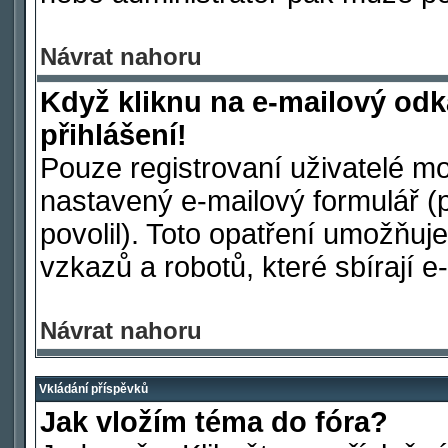
Návrat nahoru
Když kliknu na e-mailový odk
přihlášení!
Pouze registrovaní uživatelé mo
nastavený e-mailový formulář (
povolil). Toto opatření umožňu
vzkazů a robotů, které sbírají e
Návrat nahoru
Vkládání příspěvků
Jak vložím téma do fóra?