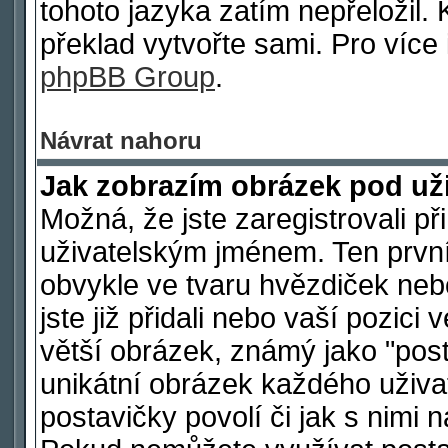
tohoto jazyka zatím nepřeložil. 
překlad vytvořte sami. Pro více
phpBB Group
.
Návrat nahoru
Jak zobrazím obrázek pod u
Možná, že jste zaregistrovali p
uživatelským jménem. Ten první
obvykle ve tvaru hvězdiček nebo
jste již přidali nebo vaší pozic
větší obrázek, známý jako "post
unikátní obrázek každého uživat
postavičky povolí či jak s nimi 