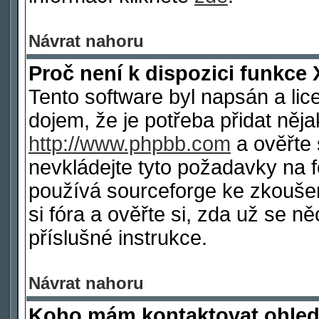
Návrat nahoru
Proč není k dispozici funkce 
Tento software byl napsán a li
dojem, že je potřeba přidat něja
http://www.phpbb.com
a ověřte 
nevkládejte tyto požadavky na
používá sourceforge ke zkoušen
si fóra a ověřte si, zda už se 
příslušné instrukce.
Návrat nahoru
Koho mám kontaktovat ohled