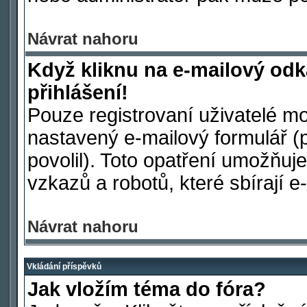
Návrat nahoru
Když kliknu na e-mailový odk
přihlášení!
Pouze registrovaní uživatelé mo
nastavený e-mailový formulář (
povolil). Toto opatření umožňu
vzkazů a robotů, které sbírají e
Návrat nahoru
Vkládání příspěvků
Jak vložím téma do fóra?