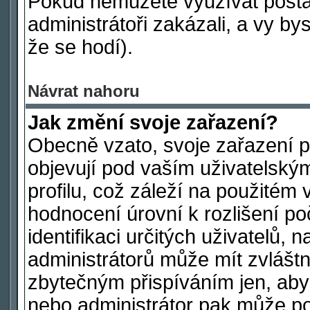
Pokud nemůžete využívat postav
administrátoři zakázali, a vy by
že se hodí).
Návrat nahoru
Jak změní svoje zařazení?
Obecně vzato, svoje zařazení 
objevují pod vaším uživatelsk
profilu, což záleží na použitém 
hodnocení úrovní k rozlišení po
identifikaci určitých uživatelů,
administrátorů může mít zvláštn
zbytečným přispíváním jen, aby
nebo administrátor pak může poč