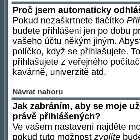
Proč jsem automaticky odhl
Pokud nezaškrtnete tlačítko
Při
budete přihlášeni jen po dobu p
vašeho účtu někým jiným. Abyste
políčko, když se přihlašujete.
přihlašujete z veřejného počítač
kavárně, univerzitě atd.
Návrat nahoru
Jak zabráním, aby se moje už
právě přihlášených?
Ve vašem nastavení najděte m
pokud tuto možnost
zvolíte
budet