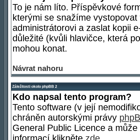
To je nám líto. Příspěvkové fo
kterými se snažíme vystopovat 
administrátorovi a zaslat kopii e
důležité (kvůli hlavičce, která 
mohou konat.
Návrat nahoru
Záležitosti okolo phpBB 2
Kdo napsal tento program?
Tento software (v její nemodifi
chráněn autorskými právy
phpB
General Public Licence a může b
informací klikněte
zde
.