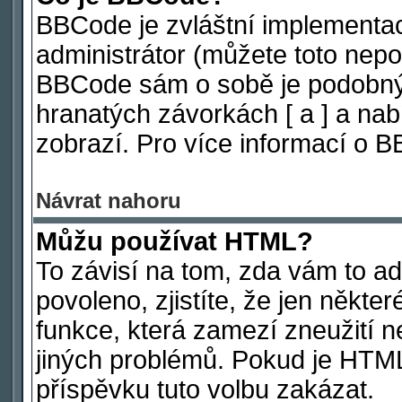
BBCode je zvláštní implementa
administrátor (můžete toto nepov
BBCode sám o sobě je podobný 
hranatých závorkách [ a ] a nabí
zobrazí. Pro více informací o 
Návrat nahoru
Můžu používat HTML?
To závisí na tom, zda vám to ad
povoleno, zjistíte, že jen někter
funkce, která zamezí zneužití n
jiných problémů. Pokud je HTM
příspěvku tuto volbu zakázat.