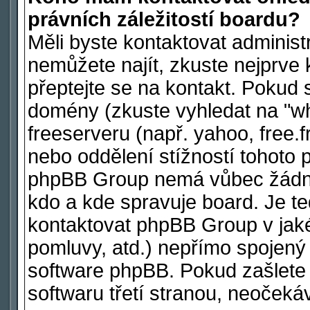
právních záležitostí boardu?
Měli byste kontaktovat administ
nemůžete najít, zkuste nejprve 
přeptejte se na kontakt. Pokud s
domény (zkuste vyhledat na "wh
freeserveru (např. yahoo, free
nebo oddělení stížností tohoto 
phpBB Group nemá vůbec žádnou
kdo a kde spravuje board. Je 
kontaktovat phpBB Group v jakéko
pomluvy, atd.) nepřímo spojen
software phpBB. Pokud zašlete 
softwaru třetí stranou, neoček