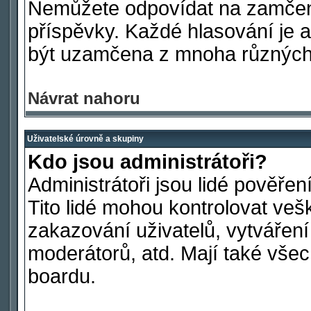
Nemůžete odpovídat na zamčen
příspěvky. Každé hlasování je
být uzamčena z mnoha různých
Návrat nahoru
Uživatelské úrovně a skupiny
Kdo jsou administrátoři?
Administrátoři jsou lidé pověře
Tito lidé mohou kontrolovat ve
zakazování uživatelů, vytvářen
moderátorů, atd. Mají také vš
boardu.