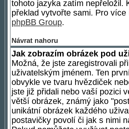
tohoto jazyka zatím nepřeložil. 
překlad vytvořte sami. Pro více
phpBB Group
.
Návrat nahoru
Jak zobrazím obrázek pod u
Možná, že jste zaregistrovali p
uživatelským jménem. Ten první
obvykle ve tvaru hvězdiček nebo
jste již přidali nebo vaší pozic
větší obrázek, známý jako "post
unikátní obrázek každého uživat
postavičky povolí či jak s nimi 