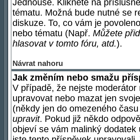
Jednouše. Klikněte na příslušné
tématu. Možná bude nutné se re
diskuze. To, co vám je povoleno
nebo tématu (Např.
Můžete přid
hlasovat v tomto fóru, atd.
).
Návrat nahoru
Jak změním nebo smažu pří
V případě, že nejste moderátor 
upravovat nebo mazat jen svoje
(někdy jen do omezeného času po
upravit
. Pokud již někdo odpově
objeví se vám malinký dodatek u
jste tento příspěvek upravovali