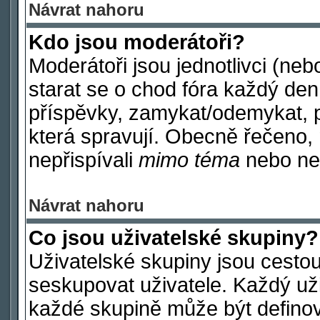
Návrat nahoru
Kdo jsou moderátoři?
Moderátoři jsou jednotlivci (nebo
starat se o chod fóra každý de
příspěvky, zamykat/odemykat, p
která spravují. Obecně řečeno, 
nepřispívali
mimo téma
nebo nep
Návrat nahoru
Co jsou uživatelské skupiny?
Uživatelské skupiny jsou cestou
seskupovat uživatele. Každý uži
každé skupině může být definov