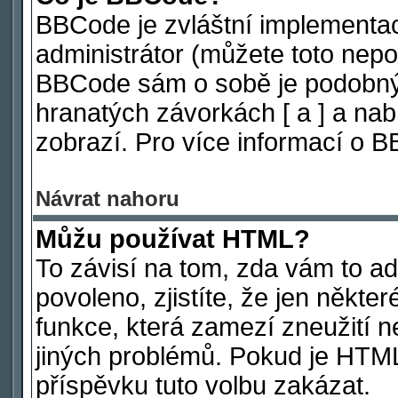
BBCode je zvláštní implementa
administrátor (můžete toto nepov
BBCode sám o sobě je podobný 
hranatých závorkách [ a ] a nabí
zobrazí. Pro více informací o 
Návrat nahoru
Můžu používat HTML?
To závisí na tom, zda vám to ad
povoleno, zjistíte, že jen někter
funkce, která zamezí zneužití n
jiných problémů. Pokud je HTM
příspěvku tuto volbu zakázat.