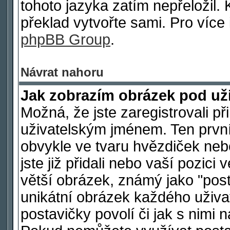
tohoto jazyka zatím nepřeložil. 
překlad vytvořte sami. Pro více
phpBB Group
.
Návrat nahoru
Jak zobrazím obrázek pod u
Možná, že jste zaregistrovali p
uživatelským jménem. Ten první
obvykle ve tvaru hvězdiček nebo
jste již přidali nebo vaší pozic
větší obrázek, známý jako "post
unikátní obrázek každého uživat
postavičky povolí či jak s nimi 