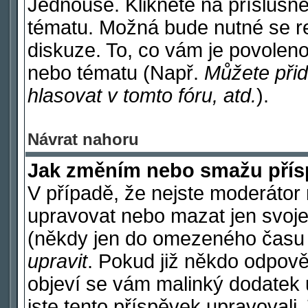
Jednouše. Klikněte na příslušné
tématu. Možná bude nutné se re
diskuze. To, co vám je povoleno
nebo tématu (Např.
Můžete přid
hlasovat v tomto fóru, atd.
).
Návrat nahoru
Jak změním nebo smažu pří
V případě, že nejste moderátor 
upravovat nebo mazat jen svoje
(někdy jen do omezeného času po
upravit
. Pokud již někdo odpově
objeví se vám malinký dodatek u
jste tento příspěvek upravovali