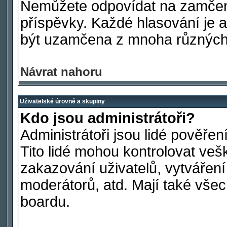
Nemůžete odpovídat na zamčen
příspěvky. Každé hlasování je
být uzamčena z mnoha různých
Návrat nahoru
Uživatelské úrovně a skupiny
Kdo jsou administrátoři?
Administrátoři jsou lidé pověře
Tito lidé mohou kontrolovat ve
zakazování uživatelů, vytvářen
moderátorů, atd. Mají také vš
boardu.