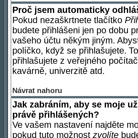
Proč jsem automaticky odhl
Pokud nezaškrtnete tlačítko
Při
budete přihlášeni jen po dobu p
vašeho účtu někým jiným. Abyste
políčko, když se přihlašujete.
přihlašujete z veřejného počítač
kavárně, univerzitě atd.
Návrat nahoru
Jak zabráním, aby se moje už
právě přihlášených?
Ve vašem nastavení najděte m
pokud tuto možnost
zvolíte
budet