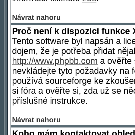
Návrat nahoru
Proč není k dispozici funkce 
Tento software byl napsán a li
dojem, že je potřeba přidat něja
http://www.phpbb.com
a ověřte 
nevkládejte tyto požadavky na
používá sourceforge ke zkoušen
si fóra a ověřte si, zda už se 
příslušné instrukce.
Návrat nahoru
Koho mám kontaktovat ohled