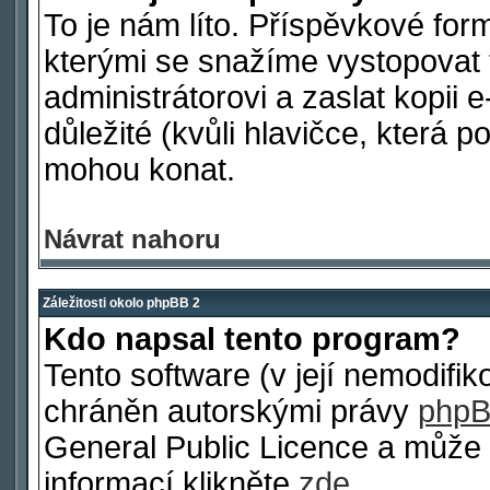
To je nám líto. Příspěvkové fo
kterými se snažíme vystopovat 
administrátorovi a zaslat kopii e
důležité (kvůli hlavičce, která 
mohou konat.
Návrat nahoru
Záležitosti okolo phpBB 2
Kdo napsal tento program?
Tento software (v její nemodifi
chráněn autorskými právy
phpB
General Public Licence a může b
informací klikněte
zde
.