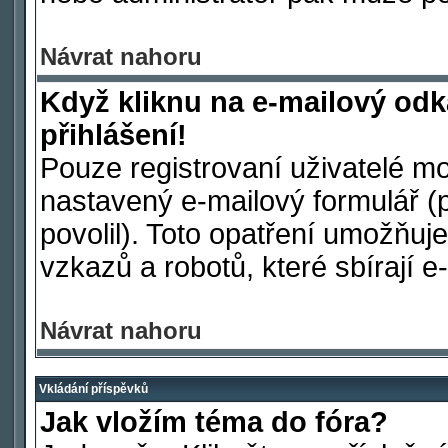
Návrat nahoru
Když kliknu na e-mailový odk
přihlášení!
Pouze registrovaní uživatelé mo
nastavený e-mailový formulář (
povolil). Toto opatření umožňu
vzkazů a robotů, které sbírají e
Návrat nahoru
Vkládání příspěvků
Jak vložím téma do fóra?