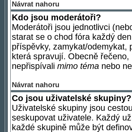
Návrat nahoru
Kdo jsou moderátoři?
Moderátoři jsou jednotlivci (nebo
starat se o chod fóra každý de
příspěvky, zamykat/odemykat, p
která spravují. Obecně řečeno, 
nepřispívali
mimo téma
nebo nep
Návrat nahoru
Co jsou uživatelské skupiny?
Uživatelské skupiny jsou cestou
seskupovat uživatele. Každý uži
každé skupině může být definov