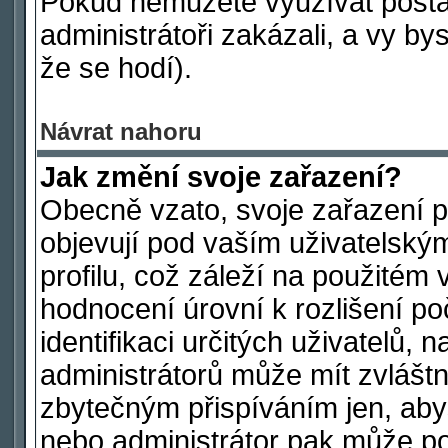
Pokud nemůžete využívat postav
administrátoři zakázali, a vy by
že se hodí).
Návrat nahoru
Jak změní svoje zařazení?
Obecně vzato, svoje zařazení 
objevují pod vaším uživatelsk
profilu, což záleží na použitém 
hodnocení úrovní k rozlišení po
identifikaci určitých uživatelů,
administrátorů může mít zvláštn
zbytečným přispíváním jen, aby
nebo administrátor pak může poč