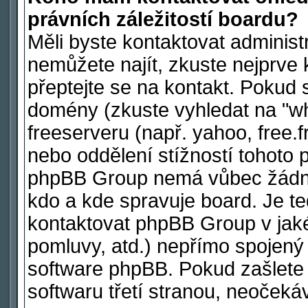
právních záležitostí boardu?
Měli byste kontaktovat administ
nemůžete najít, zkuste nejprve 
přeptejte se na kontakt. Pokud s
domény (zkuste vyhledat na "wh
freeserveru (např. yahoo, free
nebo oddělení stížností tohoto 
phpBB Group nemá vůbec žádnou
kdo a kde spravuje board. Je 
kontaktovat phpBB Group v jakéko
pomluvy, atd.) nepřímo spojen
software phpBB. Pokud zašlete 
softwaru třetí stranou, neoček