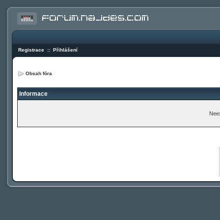
Registrace
::
Přihlášení
Obsah fóra
Informace
Neex