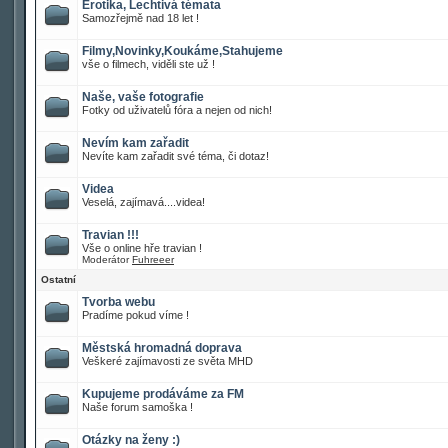
Erotika, Lechtivá témata
Samozřejmě nad 18 let !
Filmy,Novinky,Koukáme,Stahujeme
vše o filmech, viděli ste už !
Naše, vaše fotografie
Fotky od uživatelů fóra a nejen od nich!
Nevím kam zařadit
Nevíte kam zařadit své téma, či dotaz!
Videa
Veselá, zajímavá....videa!
Travian !!!
Vše o online hře travian !
Moderátor
Fuhreeer
Ostatní
Tvorba webu
Pradíme pokud víme !
Městská hromadná doprava
Veškeré zajímavosti ze světa MHD
Kupujeme prodáváme za FM
Naše forum samoška !
Otázky na ženy :)