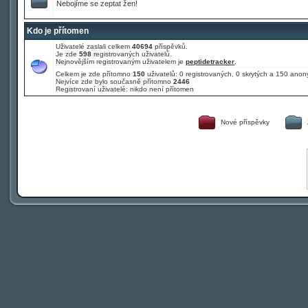
Nebojíme se zeptat žen!
Kdo je přítomen
Uživatelé zaslali celkem
40694
příspěvků.
Je zde
598
registrovaných uživatelů.
Nejnovějším registrovaným uživatelem je
peptidetracker
.
Celkem je zde přítomno
150
uživatelů: 0 registrovaných, 0 skrytých a 150 an
Nejvíce zde bylo současně přítomno
2446
Registrovaní uživatelé: nikdo není přítomen
Nové příspěvky