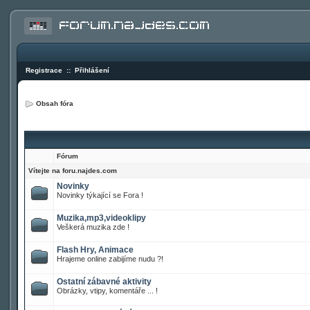
Registrace
::
Přihlášení
Obsah fóra
Fórum
Vítejte na foru.najdes.com
Novinky
Novinky týkající se Fora !
Muzika,mp3,videoklipy
Veškerá muzika zde !
Flash Hry, Animace
Hrajeme online zabijíme nudu ?!
Ostatní zábavné aktivity
Obrázky, vtipy, komentáře ... !