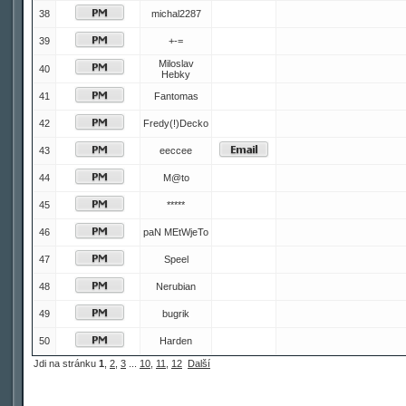
38
michal2287
39
+-=
Miloslav
40
Hebky
41
Fantomas
42
Fredy(!)Decko
43
eeccee
44
M@to
45
*****
46
paN MEtWjeTo
47
Speel
48
Nerubian
49
bugrik
50
Harden
Jdi na stránku
1
,
2
,
3
...
10
,
11
,
12
Další