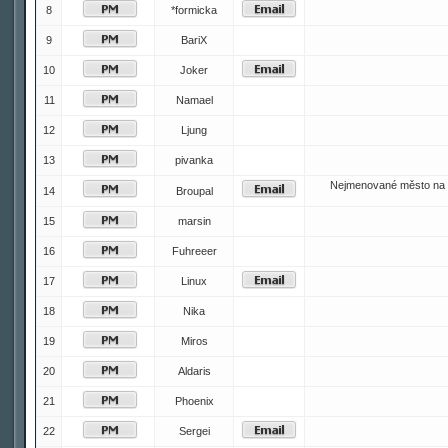
8
*formicka
9
BariX
10
Joker
11
Namael
12
Ljung
13
pivanka
Nejmenované město na 
14
Broupal
15
marsin
16
Fuhreeer
17
Linux
18
Nika
19
Miros
20
Aldaris
21
Phoenix
22
Sergei