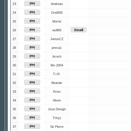
23
Andreas
24
Orel005
25
Morris
26
wolf00
27
JanusCZ
28
preca1
29
Acoch
30
Mx-2004
31
T.I.R.
32
Beastie
33
Kroci
34
Alven
35
Jose.Design
36
Trhyy
37
Sir Pierre