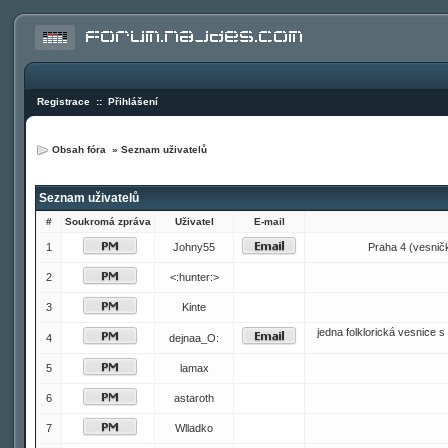
Registrace
::
Přihlášení
Obsah fóra
»
Seznam uživatelů
Seznam uživatelů
#
Soukromá zpráva
Uživatel
E-mail
1
Johny55
Praha 4 (vesnička
2
<:hunter:>
3
Kinte
jedna folklorická vesnice
4
dejnaa_O:
5
lamax
6
astaroth
7
Wlladko