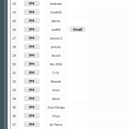
23
Andreas
24
Orel005
25
Morris
26
wolf00
27
JanusCZ
28
preca1
29
Acoch
30
Mx-2004
31
T.I.R.
32
Beastie
33
Kroci
34
Alven
35
Jose.Design
36
Trhyy
37
Sir Pierre