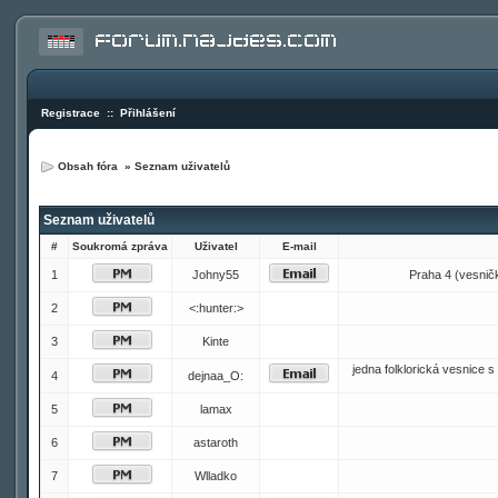
Registrace
::
Přihlášení
Obsah fóra
»
Seznam uživatelů
Seznam uživatelů
#
Soukromá zpráva
Uživatel
E-mail
1
Johny55
Praha 4 (vesnička
2
<:hunter:>
3
Kinte
jedna folklorická vesnice
4
dejnaa_O:
5
lamax
6
astaroth
7
Wlladko