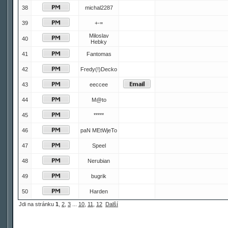
38
michal2287
39
+-=
Miloslav
40
Hebky
41
Fantomas
42
Fredy(!)Decko
43
eeccee
44
M@to
45
*****
46
paN MEtWjeTo
47
Speel
48
Nerubian
49
bugrik
50
Harden
Jdi na stránku
1
,
2
,
3
...
10
,
11
,
12
Další