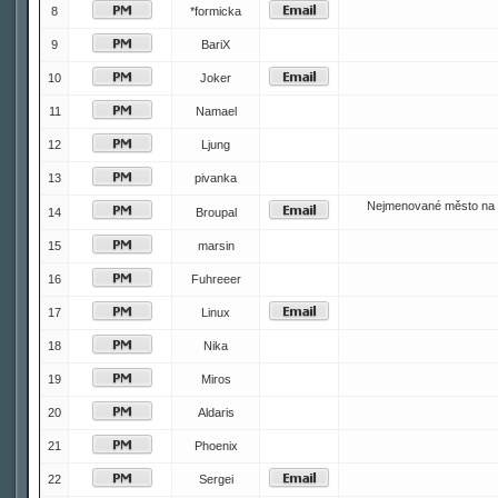
8
*formicka
9
BariX
10
Joker
11
Namael
12
Ljung
13
pivanka
Nejmenované město na 
14
Broupal
15
marsin
16
Fuhreeer
17
Linux
18
Nika
19
Miros
20
Aldaris
21
Phoenix
22
Sergei