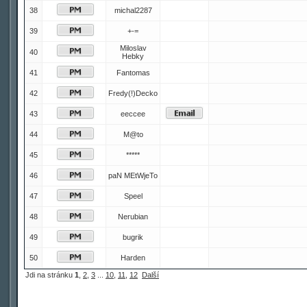
38
michal2287
39
+-=
Miloslav
40
Hebky
41
Fantomas
42
Fredy(!)Decko
43
eeccee
44
M@to
45
*****
46
paN MEtWjeTo
47
Speel
48
Nerubian
49
bugrik
50
Harden
Jdi na stránku
1
,
2
,
3
...
10
,
11
,
12
Další