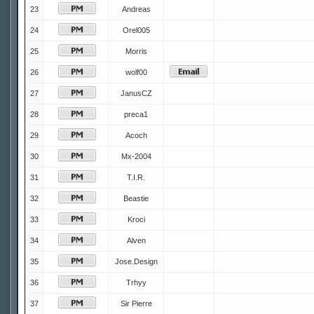
23
Andreas
24
Orel005
25
Morris
26
wolf00
27
JanusCZ
28
preca1
29
Acoch
30
Mx-2004
31
T.I.R.
32
Beastie
33
Kroci
34
Alven
35
Jose.Design
36
Trhyy
37
Sir Pierre