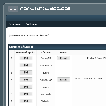
Registrace
::
Přihlášení
Obsah fóra
»
Seznam uživatelů
Seznam uživatelů
#
Soukromá zpráva
Uživatel
E-mail
1
Johny55
Praha 4 (vesnička
2
<:hunter:>
3
Kinte
jedna folklorická vesnice
4
dejnaa_O:
5
lamax
6
astaroth
7
Wlladko