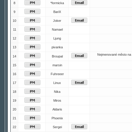
8
*formicka
9
BariX
10
Joker
11
Namael
12
Ljung
13
pivanka
Nejmenované město na 
14
Broupal
15
marsin
16
Fuhreeer
17
Linux
18
Nika
19
Miros
20
Aldaris
21
Phoenix
22
Sergei