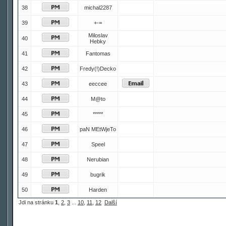
38
michal2287
39
+-=
Miloslav
40
Hebky
41
Fantomas
42
Fredy(!)Decko
43
eeccee
44
M@to
45
*****
46
paN MEtWjeTo
47
Speel
48
Nerubian
49
bugrik
50
Harden
Jdi na stránku
1
,
2
,
3
...
10
,
11
,
12
Další