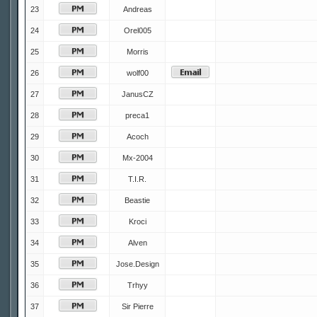
23
Andreas
24
Orel005
25
Morris
26
wolf00
27
JanusCZ
28
preca1
29
Acoch
30
Mx-2004
31
T.I.R.
32
Beastie
33
Kroci
34
Alven
35
Jose.Design
36
Trhyy
37
Sir Pierre