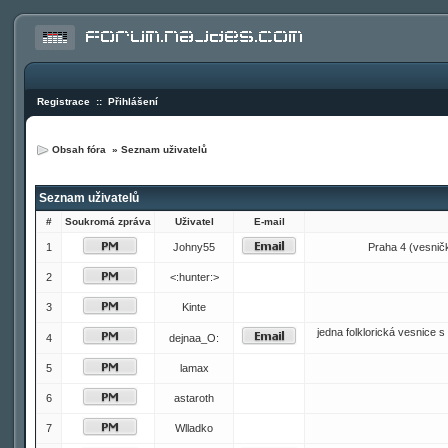
Registrace
::
Přihlášení
Obsah fóra
»
Seznam uživatelů
Seznam uživatelů
#
Soukromá zpráva
Uživatel
E-mail
1
Johny55
Praha 4 (vesnička
2
<:hunter:>
3
Kinte
jedna folklorická vesnice
4
dejnaa_O:
5
lamax
6
astaroth
7
Wlladko