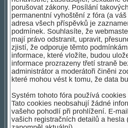
porušovat zákony. Posílání takovýc
permanentní vyhoštění z fóra (a váš 
adresa všech příspěvků je zaznamen
podmínek. Souhlasíte, že webmaster,
mají právo odstranit, upravit, přesu
zjistí, že odporuje těmto podmínkám.
informace, které vložíte, budou ulo
informace prozrazeny třetí straně 
administrátor a moderátoři činěni z
které mohou vést k tomu, že data 
Systém tohoto fóra používá cookies 
Tato cookies neobsahují žádné inform
vašeho pohodlí při prohlížení. E-mai
vašich registračních detailů a hesla
zapomněl aktuální).