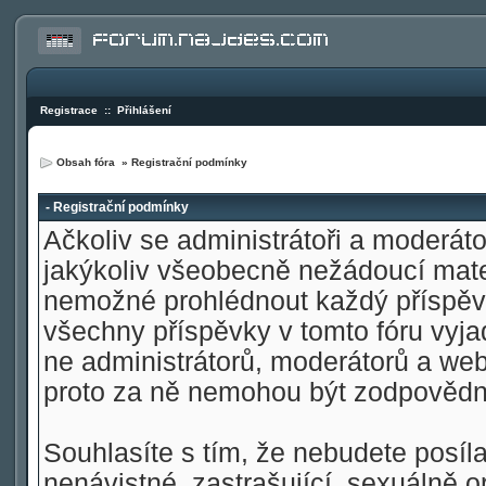
Registrace
::
Přihlášení
Obsah fóra
» Registrační podmínky
- Registrační podmínky
Ačkoliv se administrátoři a moderátoř
jakýkoliv všeobecně nežádoucí materi
nemožné prohlédnout každý příspěve
všechny příspěvky v tomto fóru vyja
ne administrátorů, moderátorů a web
proto za ně nemohou být zodpovědn
Souhlasíte s tím, že nebudete posíla
nenávistné, zastrašující, sexuálně o