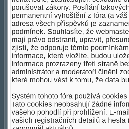
porušovat zákony. Posílání takovýc
permanentní vyhoštění z fóra (a váš 
adresa všech příspěvků je zaznamen
podmínek. Souhlasíte, že webmaster,
mají právo odstranit, upravit, přesu
zjistí, že odporuje těmto podmínkám.
informace, které vložíte, budou ulo
informace prozrazeny třetí straně 
administrátor a moderátoři činěni z
které mohou vést k tomu, že data 
Systém tohoto fóra používá cookies 
Tato cookies neobsahují žádné inform
vašeho pohodlí při prohlížení. E-mai
vašich registračních detailů a hesla
zapomněl aktuální).