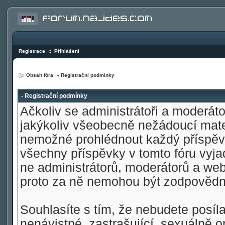
Registrace
::
Přihlášení
Obsah fóra
» Registrační podmínky
- Registrační podmínky
Ačkoliv se administrátoři a moderátoř
jakýkoliv všeobecně nežádoucí materi
nemožné prohlédnout každý příspěve
všechny příspěvky v tomto fóru vyja
ne administrátorů, moderátorů a web
proto za ně nemohou být zodpovědn
Souhlasíte s tím, že nebudete posíla
nenávistné, zastrašující, sexuálně o