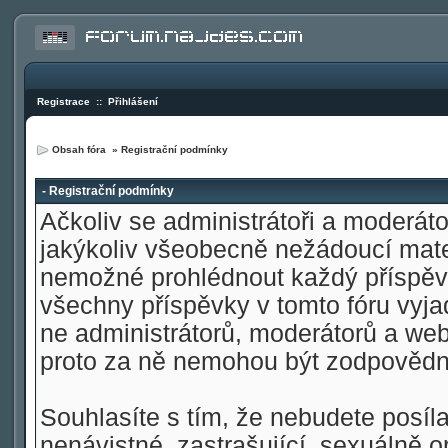
Registrace
::
Přihlášení
Obsah fóra
» Registrační podmínky
- Registrační podmínky
Ačkoliv se administrátoři a moderátoř
jakýkoliv všeobecně nežádoucí materi
nemožné prohlédnout každý příspěve
všechny příspěvky v tomto fóru vyja
ne administrátorů, moderátorů a web
proto za ně nemohou být zodpovědn
Souhlasíte s tím, že nebudete posíla
nenávistné, zastrašující, sexuálně o