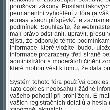
porušovat zákony. Posílání takovýc
permanentní vyhoštění z fóra (a váš 
adresa všech příspěvků je zaznamen
podmínek. Souhlasíte, že webmaster,
mají právo odstranit, upravit, přesu
zjistí, že odporuje těmto podmínkám.
informace, které vložíte, budou ulo
informace prozrazeny třetí straně 
administrátor a moderátoři činěni z
které mohou vést k tomu, že data 
Systém tohoto fóra používá cookies 
Tato cookies neobsahují žádné inform
vašeho pohodlí při prohlížení. E-mai
vašich registračních detailů a hesla
zapomněl aktuální).