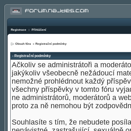
Registrace
::
Přihlášení
Obsah fóra
» Registrační podmínky
- Registrační podmínky
Ačkoliv se administrátoři a moderátoř
jakýkoliv všeobecně nežádoucí materi
nemožné prohlédnout každý příspěve
všechny příspěvky v tomto fóru vyja
ne administrátorů, moderátorů a web
proto za ně nemohou být zodpovědn
Souhlasíte s tím, že nebudete posíla
nenávistné, zastrašující, sexuálně o