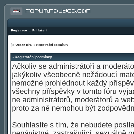
Registrace
::
Přihlášení
Obsah fóra
» Registrační podmínky
- Registrační podmínky
Ačkoliv se administrátoři a moderátoř
jakýkoliv všeobecně nežádoucí materi
nemožné prohlédnout každý příspěve
všechny příspěvky v tomto fóru vyja
ne administrátorů, moderátorů a web
proto za ně nemohou být zodpovědn
Souhlasíte s tím, že nebudete posíla
nenávistné, zastrašující, sexuálně o