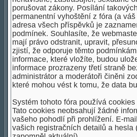
porušovat zákony. Posílání takovýc
permanentní vyhoštění z fóra (a váš 
adresa všech příspěvků je zaznamen
podmínek. Souhlasíte, že webmaster,
mají právo odstranit, upravit, přesu
zjistí, že odporuje těmto podmínkám.
informace, které vložíte, budou ulo
informace prozrazeny třetí straně 
administrátor a moderátoři činěni z
které mohou vést k tomu, že data 
Systém tohoto fóra používá cookies 
Tato cookies neobsahují žádné inform
vašeho pohodlí při prohlížení. E-mai
vašich registračních detailů a hesla
zapomněl aktuální).