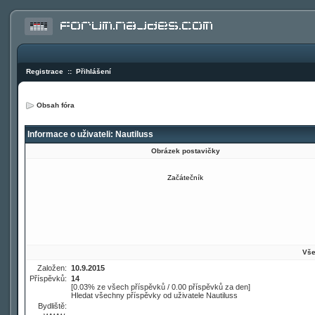
Registrace
::
Přihlášení
Obsah fóra
Informace o uživateli: Nautiluss
Obrázek postavičky
Začátečník
Vše
Založen:
10.9.2015
Příspěvků:
14
[0.03% ze všech příspěvků / 0.00 příspěvků za den]
Hledat všechny příspěvky od uživatele Nautiluss
Bydliště: