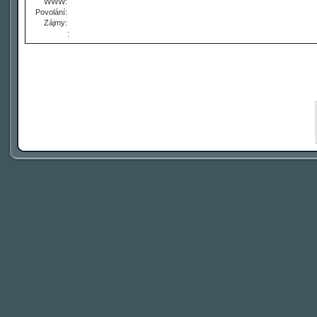
WWW:
Povolání:
Zájmy:
: