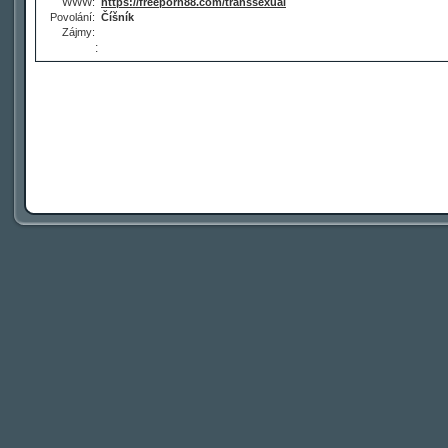
WWW:
https://freeporn88.com/transsexual
Povolání:
Číšník
Zájmy:
: