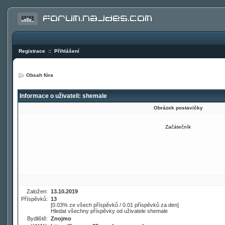
Registrace
::
Přihlášení
Obsah fóra
Informace o uživateli: shemale
Obrázek postavičky
Začátečník
Založen:
13.10.2019
Příspěvků:
13
[0.03% ze všech příspěvků / 0.01 příspěvků za den]
Hledat všechny příspěvky od uživatele shemale
Bydliště:
Znojmo